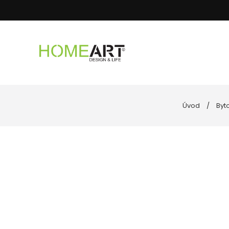
Úvod
Byt
Kúpeľňa
Uteráky
Nástenné hodiny
Podložky do
Spotrebiče
Posteľné pr
Goebel porcelán
Vankúše, ob
Kuchyňa
Dekoratívne misy
Svietniky