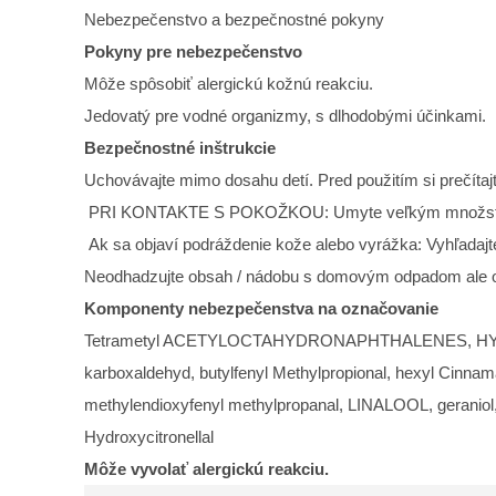
Nebezpečenstvo a bezpečnostné pokyny
Pokyny pre nebezpečenstvo
Môže spôsobiť alergickú kožnú reakciu.
Jedovatý pre vodné organizmy, s dlhodobými účinkami.
Bezpečnostné inštrukcie
Uchovávajte mimo dosahu detí. Pred použitím si prečítajt
PRI KONTAKTE S POKOŽKOU: Umyte veľkým množst
Ak sa objaví podráždenie kože alebo vyrážka: Vyhľadajte
Neodhadzujte obsah / nádobu s domovým odpadom ale
Komponenty nebezpečenstva na označovanie
Tetrametyl ACETYLOCTAHYDRONAPHTHALENES, HY
karboxaldehyd, butylfenyl Methylpropional, hexyl Cinnam
methylendioxyfenyl methylpropanal, LINALOOL, geraniol,
Hydroxycitronellal
Môže vyvolať alergickú reakciu.