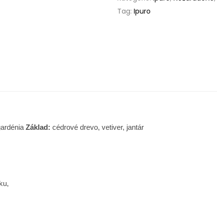
Tag:
Ipuro
gardénia
Základ:
cédrové drevo, vetiver, jantár
ku,