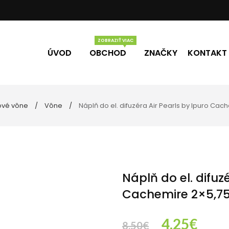
ÚVOD
OBCHOD
ZNAČKY
KONTAKT
ové vône
Vône
Náplň do el. difuzéra Air Pearls by Ipuro Cac
Vône
Darčekové poukážky
 kúpeľne
ádlo
liečky
Náplň do el. difuz
Cachemire 2×5,7
Original
Curr
4.25
€
8.50
€