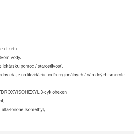
e etiketu.
vom vody.
 lekársku pomoc / starostlivosť.
odovzdajte na likvidáciu podľa regionálnych / národných smerníc.
DROXYISOHEXYL 3-cyklohexen
al,
 alfa-Ionone Isomethyl,