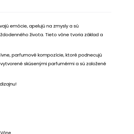
e
vajú emócie, apelujú na zmysly a sú
ždodenného života. Tieto vône tvoria základ a
€.
atívne, parfumové kompozície, ktoré podnecujú
 vytvorené skúsenými parfumérmi a sú založené
dizajnu!
,
Vône