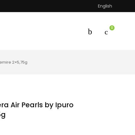
English
0
hemire 2×5,75g
éra Air Pearls by Ipuro
5g
ent