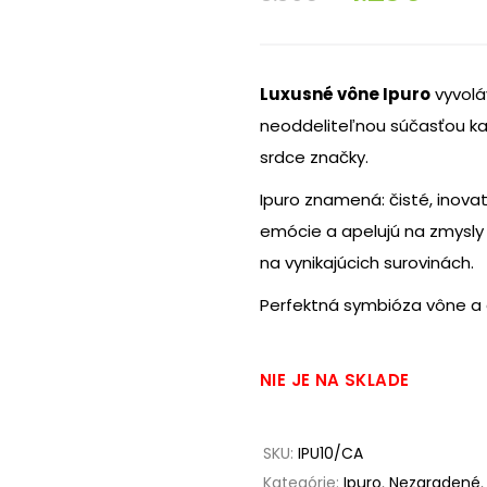
price
pric
Luxusné vône Ipuro
vyvolá
was:
is:
neoddeliteľnou súčasťou ka
srdce značky.
8.50€.
4.25
Ipuro znamená: čisté, inov
emócie a apelujú na zmysly
na vynikajúcich surovinách.
Perfektná symbióza vône a 
NIE JE NA SKLADE
SKU:
IPU10/CA
Kategórie:
Ipuro
,
Nezaradené