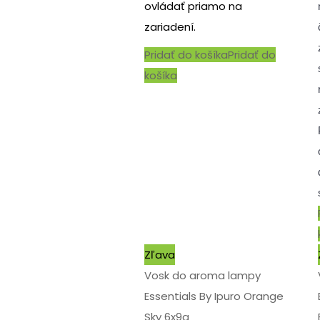
ovládať priamo na
zariadení.
Pridať do košíka
Pridať do
košíka
Zľava
Vosk do aroma lampy
Essentials By Ipuro Orange
Sky 6x9g