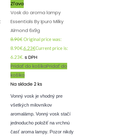
Zľava
Vosk do aroma lampy
t
Essentials By Ipuro Milky
Almond 6x9g
8.90
€
Original price was:
8.90€.
6.23
€
Current price is:
s DPH
6.23€.
Pridať do košíka
Pridať do
košíka
Na sklade 2 ks
Vonný vosk je vhodný pre
všetkých milovníkov
aromalámp. Vonný vosk stačí
jednoducho položiť na vrchnú
časť aroma lampy. Pozor nikdy