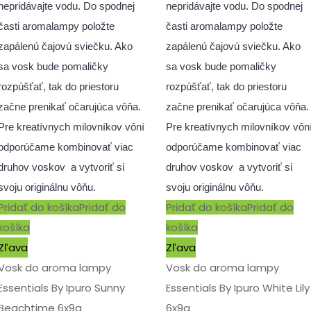
nepridávajte vodu. Do spodnej
nepridávajte vodu. Do spodnej
časti aromalampy položte
časti aromalampy položte
zapálenú čajovú sviečku. Ako
zapálenú čajovú sviečku. Ako
sa vosk bude pomaličky
sa vosk bude pomaličky
rozpúšťať, tak do priestoru
rozpúšťať, tak do priestoru
začne prenikať očarujúca vôňa.
začne prenikať očarujúca vôňa.
Pre kreatívnych milovníkov vôní
Pre kreatívnych milovníkov vôn
odporúčame kombinovať viac
odporúčame kombinovať viac
druhov voskov a vytvoriť si
druhov voskov a vytvoriť si
svoju originálnu vôňu.
svoju originálnu vôňu.
Pridať do košíka
Pridať do
Pridať do košíka
Pridať do
košíka
košíka
Zľava
Zľava
Vosk do aroma lampy
Vosk do aroma lampy
Essentials By Ipuro Sunny
Essentials By Ipuro White Lily
Beachtime 6x9g
6x9g