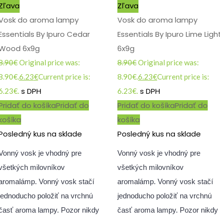
Zľava
Zľava
Vosk do aroma lampy
Vosk do aroma lampy
Essentials By Ipuro Cedar
Essentials By Ipuro Lime Ligh
Wood 6x9g
6x9g
8.90
€
Original price was:
8.90
€
Original price was:
8.90€.
6.23
€
Current price is:
8.90€.
6.23
€
Current price is:
s DPH
s DPH
6.23€.
6.23€.
Pridať do košíka
Pridať do
Pridať do košíka
Pridať do
košíka
košíka
Posledný kus na sklade
Posledný kus na sklade
Vonný vosk je vhodný pre
Vonný vosk je vhodný pre
všetkých milovníkov
všetkých milovníkov
aromalámp. Vonný vosk stačí
aromalámp. Vonný vosk stačí
jednoducho položiť na vrchnú
jednoducho položiť na vrchnú
časť aroma lampy. Pozor nikdy
časť aroma lampy. Pozor nikdy