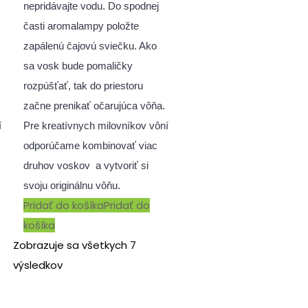
nepridávajte vodu. Do spodnej
časti aromalampy položte
zapálenú čajovú sviečku. Ako
sa vosk bude pomaličky
rozpúšťať, tak do priestoru
začne prenikať očarujúca vôňa.
í
Pre kreatívnych milovníkov vôní
odporúčame kombinovať viac
druhov voskov a vytvoriť si
svoju originálnu vôňu.
Pridať do košíka
Pridať do
košíka
Zobrazuje sa všetkych 7
výsledkov