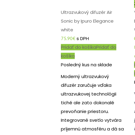
Ultrazvukový difuzér Air
Sonic by Ipuro Elegance
white
s DPH
75.90
€
Pridať do košíka
Pridať do
košíka
Posledný kus na sklade
Moderný ultrazvukový
difuzér zaručuje vďaka
ultrazvukovej technológii
tiché ale zato dokonalé
prevoňanie priestoru.
Integrované svetlo vytvára
príjemnú atmosféru a dá sa