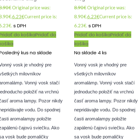
8.90
€
Original price was:
8.90
€
Original price was:
8.90€.
6.23
€
Current price is:
8.90€.
6.23
€
Current price is:
s DPH
s DPH
6.23€.
6.23€.
Pridať do košíka
Pridať do
Pridať do košíka
Pridať do
košíka
košíka
Posledný kus na sklade
Na sklade 4 ks
Vonný vosk je vhodný pre
Vonný vosk je vhodný pre
všetkých milovníkov
všetkých milovníkov
aromalámp. Vonný vosk stačí
aromalámp. Vonný vosk stačí
jednoducho položiť na vrchnú
jednoducho položiť na vrchnú
časť aroma lampy. Pozor nikdy
časť aroma lampy. Pozor nikdy
nepridávajte vodu. Do spodnej
nepridávajte vodu. Do spodnej
časti aromalampy položte
časti aromalampy položte
zapálenú čajovú sviečku. Ako
zapálenú čajovú sviečku. Ako
sa vosk bude pomaličky
sa vosk bude pomaličky