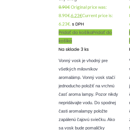
8.90
€
Original price was:
8.90€.
6.23
€
Current price is:
s DPH
6.23€.
Pridať do košíka
Pridať do
košíka
Na sklade 3 ks
Vonný vosk je vhodný pre
všetkých milovníkov
aromalámp. Vonný vosk stačí
jednoducho položiť na vrchnú
časť aroma lampy. Pozor nikdy
nepridávajte vodu. Do spodnej
časti aromalampy položte
zapálenú čajovú sviečku. Ako
sa vosk bude pomaličky