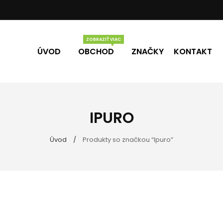
ÚVOD
OBCHOD
ZNAČKY
KONTAKT
Vône
Darčekové poukážky
IPURO
úpeľne
Úvod
Produkty so značkou “Ipuro”
lo
ečky