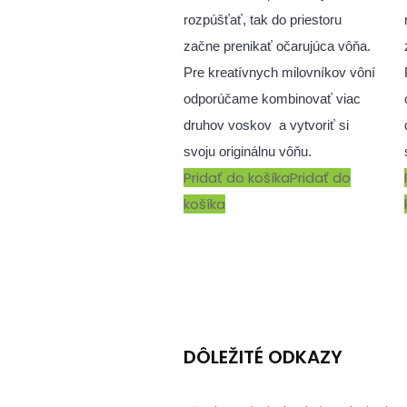
rozpúšťať, tak do priestoru
začne prenikať očarujúca vôňa.
Pre kreatívnych milovníkov vôní
odporúčame kombinovať viac
druhov voskov a vytvoriť si
svoju originálnu vôňu.
Pridať do košíka
Pridať do
košíka
DÔLEŽITÉ ODKAZY