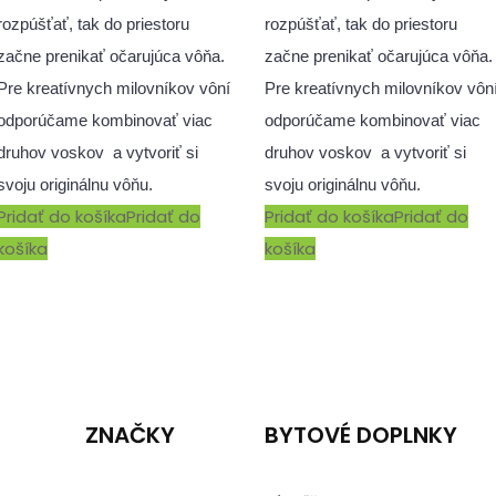
rozpúšťať, tak do priestoru
rozpúšťať, tak do priestoru
začne prenikať očarujúca vôňa.
začne prenikať očarujúca vôňa.
Pre kreatívnych milovníkov vôní
Pre kreatívnych milovníkov vôn
odporúčame kombinovať viac
odporúčame kombinovať viac
druhov voskov a vytvoriť si
druhov voskov a vytvoriť si
svoju originálnu vôňu.
svoju originálnu vôňu.
Pridať do košíka
Pridať do
Pridať do košíka
Pridať do
košíka
košíka
ZNAČKY
BYTOVÉ DOPLNKY