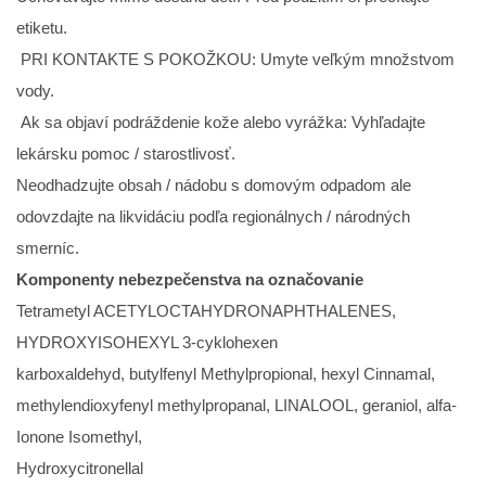
etiketu.
PRI KONTAKTE S POKOŽKOU: Umyte veľkým množstvom
vody.
Ak sa objaví podráždenie kože alebo vyrážka: Vyhľadajte
lekársku pomoc / starostlivosť.
Neodhadzujte obsah / nádobu s domovým odpadom ale
odovzdajte na likvidáciu podľa regionálnych / národných
smerníc.
Komponenty nebezpečenstva na označovanie
Tetrametyl ACETYLOCTAHYDRONAPHTHALENES,
HYDROXYISOHEXYL 3-cyklohexen
karboxaldehyd, butylfenyl Methylpropional, hexyl Cinnamal,
methylendioxyfenyl methylpropanal, LINALOOL, geraniol, alfa-
Ionone Isomethyl,
Hydroxycitronellal