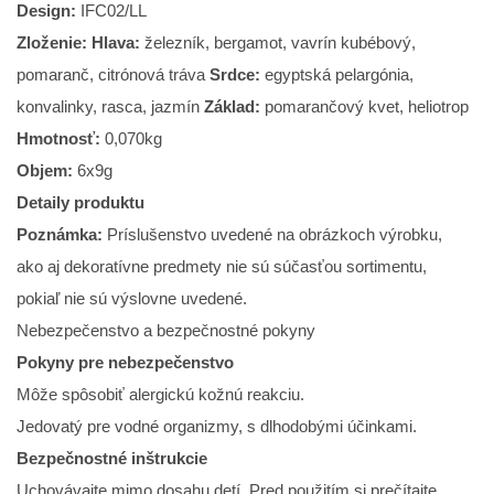
Design:
IFC02/LL
Zloženie: Hlava:
železník, bergamot, vavrín kubébový,
pomaranč, citrónová tráva
Srdce:
egyptská pelargónia,
konvalinky, rasca, jazmín
Základ:
pomarančový kvet, heliotrop
Hmotnosť:
0,070kg
Objem:
6x9g
Detaily produktu
Poznámka:
Príslušenstvo uvedené na obrázkoch výrobku,
ako aj dekoratívne predmety nie sú súčasťou sortimentu,
pokiaľ nie sú výslovne uvedené.
Nebezpečenstvo a bezpečnostné pokyny
Pokyny pre nebezpečenstvo
Môže spôsobiť alergickú kožnú reakciu.
Jedovatý pre vodné organizmy, s dlhodobými účinkami.
Bezpečnostné inštrukcie
Uchovávajte mimo dosahu detí. Pred použitím si prečítajte