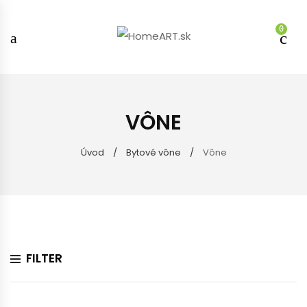
0
VÔNE
Úvod
Bytové vône
Vône
FILTER