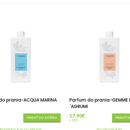
do prania-ACQUA MARINA
Parfum do prania-GEMME 
´AGRUMI
17.90
€
PRIDAŤ DO KOŠÍKA
PRIDAŤ 
s DPH
Posledný kus na sklade
Na sklade 4 ks