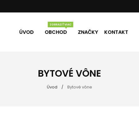
ÚVOD
OBCHOD
ZNAČKY
KONTAKT
Vône
Darčekové poukážky
BYTOVÉ VÔNE
eľne
Úvod
Bytové vône
ky