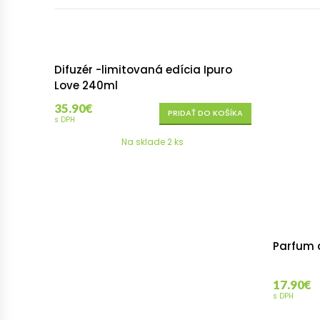
Vázy
Obrazy
Difuzér -limitovaná edícia Ipuro
Love 240ml
35.90
€
PRIDAŤ DO KOŠÍKA
s DPH
Na sklade 2 ks
Parfum 
17.90
€
s DPH