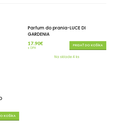
Parfum do prania-LUCE DI
GARDENIA
17.90
€
PRIDAŤ DO KOŠÍKA
s DPH
Na sklade 4 ks
D
DO KOŠÍKA