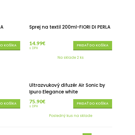
UA
Sprej na textil 200ml-FIORI DI PERLA
14.99
€
DO KOŠÍKA
PRIDAŤ DO KOŠÍKA
s DPH
e
Na sklade 2 ks
Ultrazvukový difuzér Air Sonic by
Ipuro Elegance white
75.90
€
DO KOŠÍKA
PRIDAŤ DO KOŠÍKA
s DPH
Posledný kus na sklade