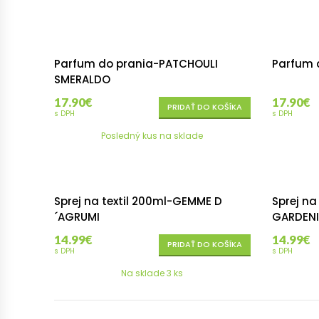
Parfum do prania-PATCHOULI
Parfum 
SMERALDO
17.90
€
17.90
€
PRIDAŤ DO KOŠÍKA
s DPH
s DPH
Posledný kus na sklade
Sprej na textil 200ml-GEMME D
Sprej na
´AGRUMI
GARDENI
14.99
€
14.99
€
PRIDAŤ DO KOŠÍKA
s DPH
s DPH
Na sklade 3 ks