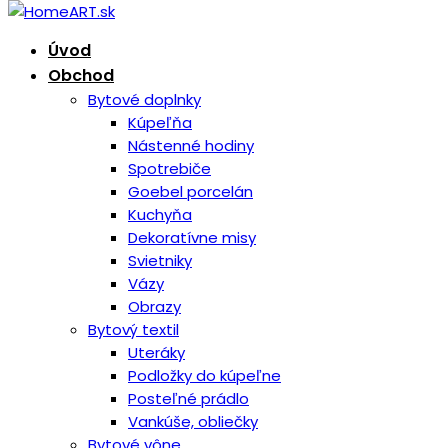
Úvod
Obchod
Bytové doplnky
Kúpeľňa
Nástenné hodiny
Spotrebiče
Goebel porcelán
Kuchyňa
Dekoratívne misy
Svietniky
Vázy
Obrazy
Bytový textil
Uteráky
Podložky do kúpeľne
Posteľné prádlo
Vankúše, obliečky
Bytové vône