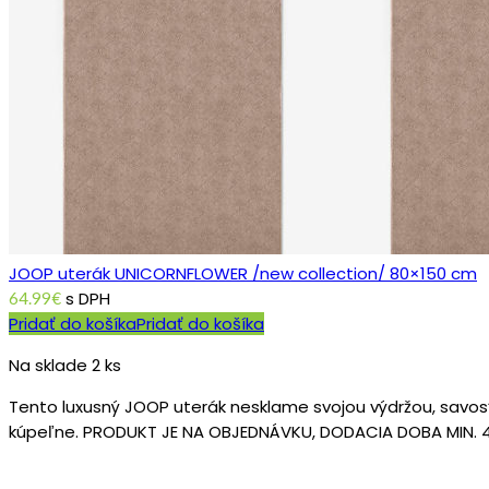
JOOP uterák UNICORNFLOWER /new collection/ 80×150 cm
s DPH
64.99
€
Pridať do košíka
Pridať do košíka
Na sklade 2 ks
Tento luxusný JOOP uterák nesklame svojou výdržou, savosť j
kúpeľne. PRODUKT JE NA OBJEDNÁVKU, DODACIA DOBA MIN. 4