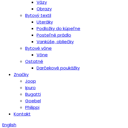
Vázy
Obrazy
Bytový textil
Uteráky
Podložky do kúpeľne
Posteľné prádlo
Vankúše, obliečky
Bytové vône
Vône
Ostatné
Darčekové poukážky
Značky
Joop
Ipuro
Bugatti
Goebel
Philippi
Kontakt
English