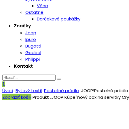
Vône
Ostatné
Darčekové poukážky
Značky
Joop
Ipuro
Bugatti
Goebel
Philippi
Kontakt
1
Úvod
Bytový textil
Posteľné prádlo
JOOP!Postelné prádlo
Zobraziť košík
Produkt „JOOP!Kúpeľňový box na servítky Cryst