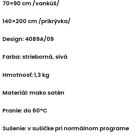
70×90 cm /vankúš/
140×200 cm /prikrývka/
Design: 4089A/09
Farba: strieborná, sivá
Hmotnosť: 1,3 kg
Materiál: mako satén
Pranie: do 60°C
Sušenie: v sušičke pri normálnom programe