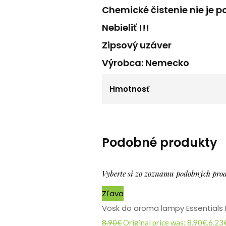
Chemické čistenie nie je po
Nebieliť !!!
Zipsový uzáver
Výrobca: Nemecko
Hmotnosť
Podobné produkty
Vyberte si zo zoznamu podobných pro
Zľava
Vosk do aroma lampy Essentials 
8.90
€
Original price was: 8.90€.
6.23