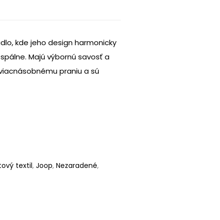
dlo, kde jeho design harmonicky
 spálne. Majú výbornú savosť a
i viacnásobnému praniu a sú
tový textil
,
Joop
,
Nezaradené
,