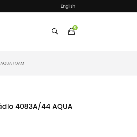
English
0
4 AQUA FOAM
rádlo 4083A/44 AQUA