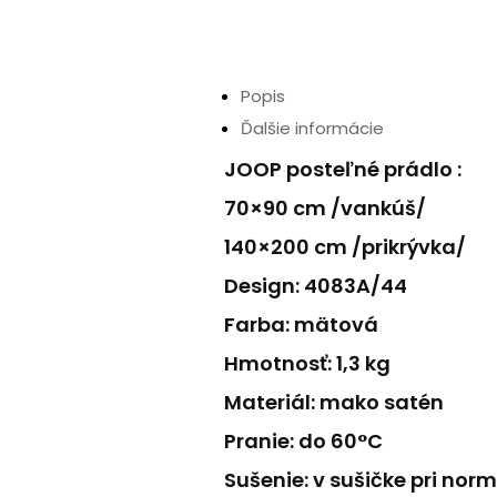
Popis
Ďalšie informácie
JOOP posteľné prádlo :
70×90 cm /vankúš/
140×200 cm /prikrývka/
Design: 4083A/44
Farba: mätová
Hmotnosť: 1,3 kg
Materiál: mako satén
Pranie: do 60°C
Sušenie: v sušičke pri n