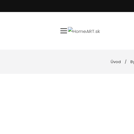
Úvod
By
Kúpeľňa
Uteráky
Nástenné hodiny
Podložky do k
Spotrebiče
Posteľné prád
Goebel porcelán
Vankúše, obli
Kuchyňa
Dekoratívne misy
Svietniky