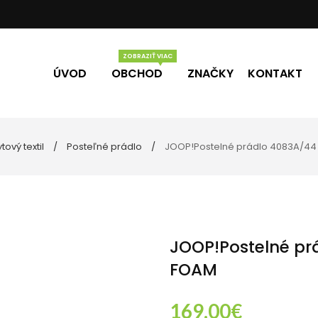
ÚVOD
OBCHOD
ZNAČKY
KONTAKT
tový textil
Posteľné prádlo
JOOP!Postelné prádlo 4083A/4
Vône
Darčekové poukážky
úpeľne
lo
ečky
JOOP!Postelné p
FOAM
169.00
€