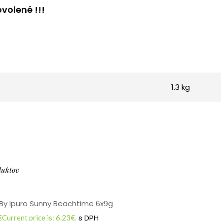
volené !!!
1.3 kg
duktov
By Ipuro Sunny Beachtime 6x9g
s DPH
€
Current price is: 6.23€.