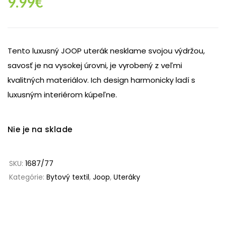
9.99
€
Tento luxusný JOOP uterák nesklame svojou výdržou,
savosť je na vysokej úrovni, je vyrobený z veľmi
kvalitných materiálov. Ich design harmonicky ladí s
luxusným interiérom kúpeľne.
Nie je na sklade
SKU:
1687/77
Kategórie:
Bytový textil
,
Joop
,
Uteráky