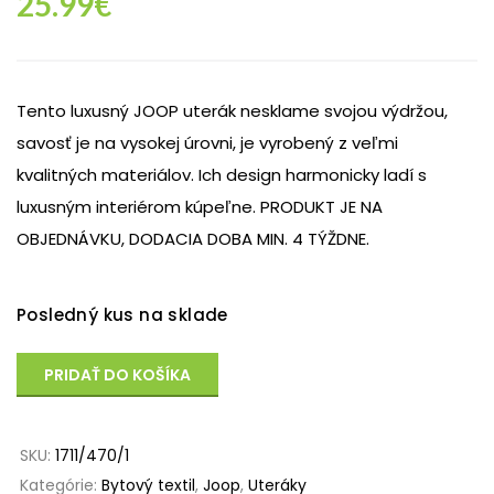
25.99
€
Tento luxusný JOOP uterák nesklame svojou výdržou,
savosť je na vysokej úrovni, je vyrobený z veľmi
kvalitných materiálov. Ich design harmonicky ladí s
luxusným interiérom kúpeľne. PRODUKT JE NA
OBJEDNÁVKU, DODACIA DOBA MIN. 4 TÝŽDNE.
Posledný kus na sklade
PRIDAŤ DO KOŠÍKA
SKU:
1711/470/1
Kategórie:
Bytový textil
,
Joop
,
Uteráky