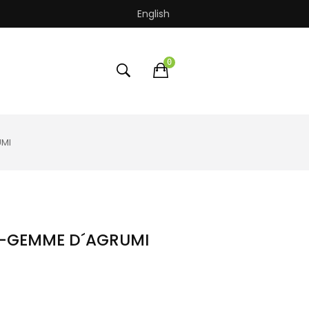
English
0
UMI
a-GEMME D´AGRUMI