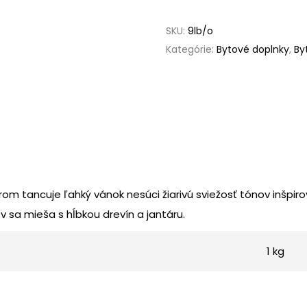
SKU:
9lb/o
Kategórie:
Bytové doplnky
,
By
torom tancuje ľahký vánok nesúci žiarivú sviežosť tónov inš
 sa mieša s hĺbkou drevín a jantáru.
1 kg