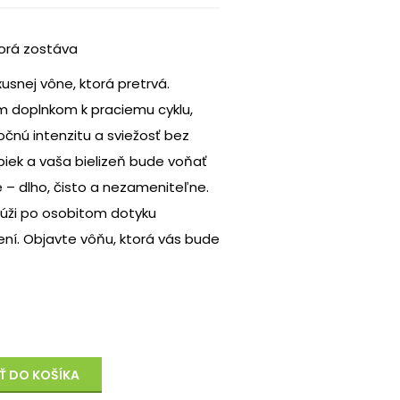
torá zostáva
xusnej vône, ktorá pretrvá.
m doplnkom k praciemu cyklu,
čnú intenzitu a sviežosť bez
iek a vaša bielizeň bude voňať
 – dlho, čisto a nezameniteľne.
túži po osobitom dotyku
ní. Objavte vôňu, ktorá vás bude
Ť DO KOŠÍKA