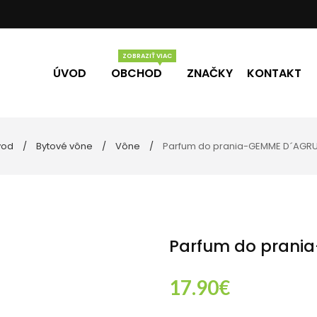
ÚVOD
OBCHOD
ZNAČKY
KONTAKT
vod
Bytové vône
Vône
Parfum do prania-GEMME D´AGR
Vône
Darčekové poukážky
úpeľne
lo
ečky
Parfum do prani
17.90
€