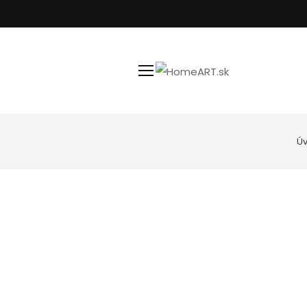
Ú
Kúpeľňa
Uteráky
Nástenné hodiny
Podložky do k
Spotrebiče
Posteľné prád
Goebel porcelán
Vankúše, obli
Kuchyňa
Dekoratívne misy
Svietniky