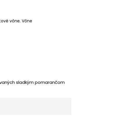
tové vône
,
Vône
pirovaných sladkým pomarančom