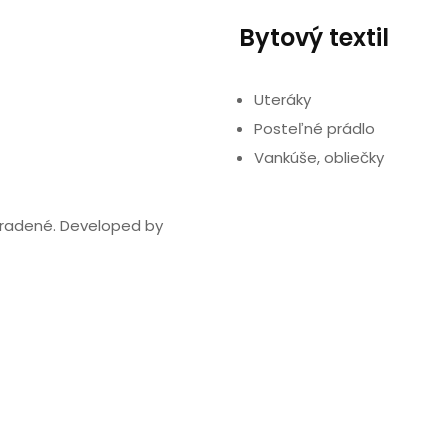
Bytový textil
Uteráky
Posteľné prádlo
Vankúše, obliečky
hradené. Developed by
Privacy & Cookies Policy