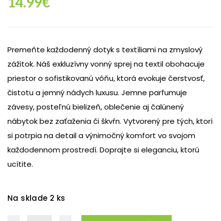
14.99
€
Premeňte každodenný dotyk s textíliami na zmyslový
zážitok. Náš exkluzívny vonný sprej na textil obohacuje
priestor o sofistikovanú vôňu, ktorá evokuje čerstvosť,
čistotu a jemný nádych luxusu. Jemne parfumuje
závesy, posteľnú bielizeň, oblečenie aj čalúnený
nábytok bez zaťaženia či škvŕn. Vytvorený pre tých, ktorí
si potrpia na detail a výnimočný komfort vo svojom
každodennom prostredí. Doprajte si eleganciu, ktorú
ucítite.
Na sklade 2 ks