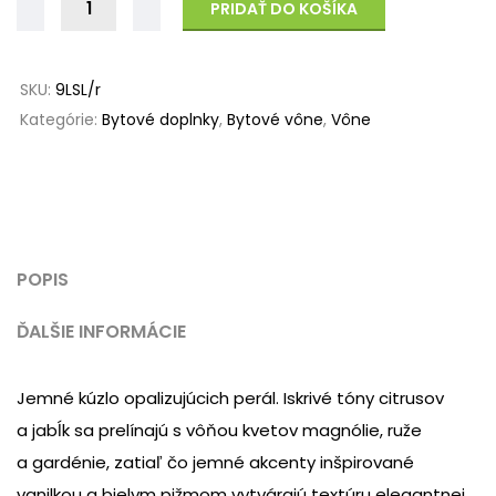
PRIDAŤ DO KOŠÍKA
SKU:
9LSL/r
Kategórie:
Bytové doplnky
,
Bytové vône
,
Vône
POPIS
ĎALŠIE INFORMÁCIE
Jemné kúzlo opalizujúcich perál. Iskrivé tóny citrusov
a jabĺk sa prelínajú s vôňou kvetov magnólie, ruže
a gardénie, zatiaľ čo jemné akcenty inšpirované
vanilkou a bielym pižmom vytvárajú textúru elegantnej