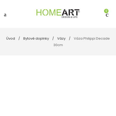
0
Úvod
Bytové doplnky
Vázy
Váza Philippi Decade
30cm