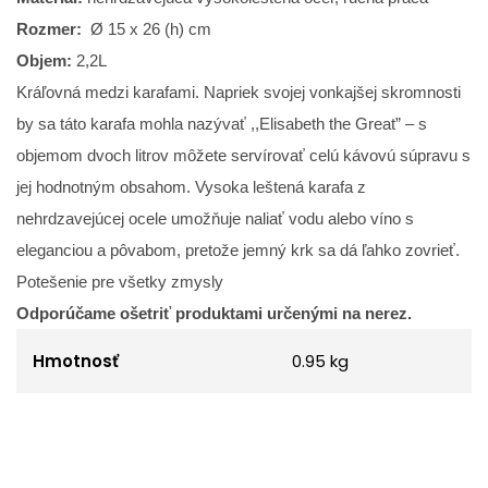
Rozmer:
Ø 15 x 26 (h) cm
Objem:
2,2L
Kráľovná medzi karafami. Napriek svojej vonkajšej skromnosti
by sa táto karafa mohla nazývať ,,Elisabeth the Great” – s
objemom dvoch litrov môžete servírovať celú kávovú súpravu s
jej hodnotným obsahom. Vysoka leštená karafa z
nehrdzavejúcej ocele umožňuje naliať vodu alebo víno s
eleganciou a pôvabom, pretože jemný krk sa dá ľahko zovrieť.
Potešenie pre všetky zmysly
Odporúčame ošetriť produktami určenými na nerez.
Hmotnosť
0.95 kg