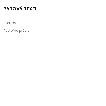
BYTOVÝ TEXTIL
Uteráky
Posteľné prádlo
Vankúše, obliečky
Copyright 2020. Všetky práva vyhradené. Developed by
Graphics.sk
.
SOCIÁLNE SIETE
Privacy & Cookies Policy