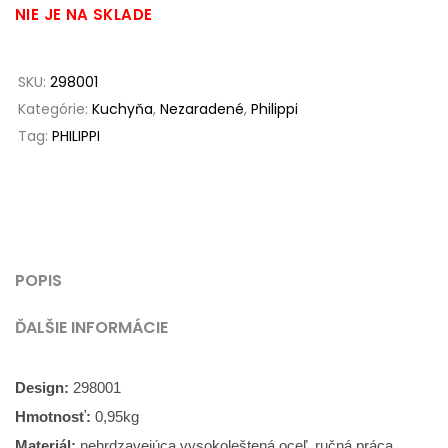
NIE JE NA SKLADE
SKU:
298001
Kategórie:
Kuchyňa
,
Nezaradené
,
Philippi
Tag:
PHILIPPI
POPIS
ĎALŠIE INFORMÁCIE
Design:
298001
Hmotnosť:
0,95kg
Materiál:
nehrdzavejúca vysokoleštená oceľ, ručná práca