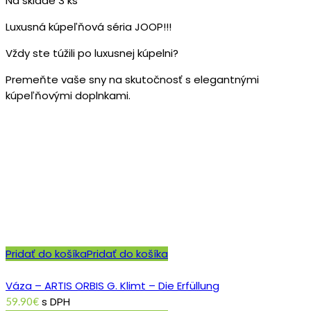
Na sklade 3 ks
Luxusná kúpeľňová séria JOOP!!!
Vždy ste túžili po luxusnej kúpelni?
Premeňte vaše sny na skutočnosť s elegantnými
kúpeľňovými doplnkami.
Pridať do košíka
Pridať do košíka
Váza – ARTIS ORBIS G. Klimt – Die Erfüllung
s DPH
59.90
€