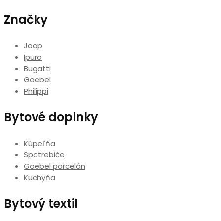
Značky
Joop
Ipuro
Bugatti
Goebel
Philippi
Bytové doplnky
Kúpeľňa
Spotrebiče
Goebel porcelán
Kuchyňa
Bytový textil