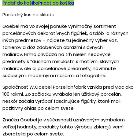
Pridať do košíka
Pridať do košíka
Posledný kus na sklade
Goebel má vo svojej ponuke výnimočný sortiment
porcelánových dekoratívnych figúriek, ozdôb a rôznych
iných predmetov – nájdete tu jedinečný výber váz,
tanierov a dóz zdobených obrazmi slávnych
maliarov. Firma privádza na trh nielen neobvyklé
predmety s “duchom minulosti” s motívmi slávnych
maliarov, ale aj porcelánové predmety, navrhnuté
súčasnými modernými maliarmi a fotografmi.
Spoločnosť W.Goebel Porzellanfabrik vznikla pred viac ako
100 rokmi. Zo začiatku vyrábala len úžitkový porcelán,
neskôr začala vyrábať fascinujúce figúrky, ktoré mali
pozitívny ohlas po celom svete.
Značka Goebel je v súčasnosti uznávaným symbolom
veľkej hodnoty, produkty tohto výrobcu zbierajú verní
zberatelia po celom svete.