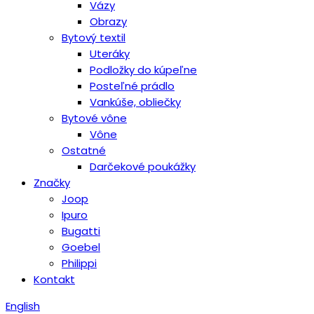
Vázy
Obrazy
Bytový textil
Uteráky
Podložky do kúpeľne
Posteľné prádlo
Vankúše, obliečky
Bytové vône
Vône
Ostatné
Darčekové poukážky
Značky
Joop
Ipuro
Bugatti
Goebel
Philippi
Kontakt
English