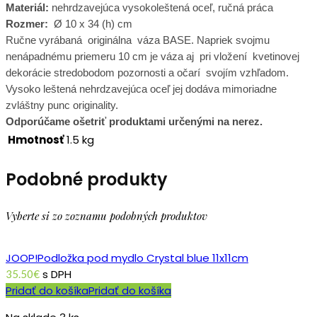
Materiál:
nehrdzavejúca vysokoleštená oceľ, ručná práca
Rozmer:
Ø 10 x 34 (h) cm
Ručne vyrábaná originálna váza BASE. Napriek svojmu
nenápadnému priemeru 10 cm je váza aj pri vložení kvetinovej
dekorácie stredobodom pozornosti a očarí svojím vzhľadom.
Vysoko leštená nehrdzavejúca oceľ jej dodáva mimoriadne
zvláštny punc originality.
Odporúčame ošetriť produktami určenými na nerez.
Hmotnosť
1.5 kg
Podobné produkty
Vyberte si zo zoznamu podobných produktov
JOOP!Podložka pod mydlo Crystal blue 11x11cm
s DPH
35.50
€
Pridať do košíka
Pridať do košíka