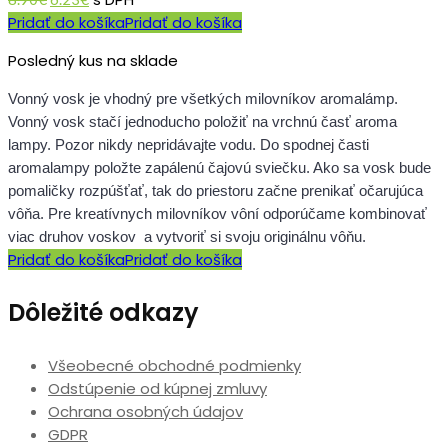
price
price
Pridať do košíka
Pridať do košíka
was:
is:
8.90€.
6.23€.
Posledný kus na sklade
Vonný vosk je vhodný pre všetkých milovníkov aromalámp.
Vonný vosk stačí jednoducho položiť na vrchnú časť aroma
lampy. Pozor nikdy nepridávajte vodu. Do spodnej časti
aromalampy položte zapálenú čajovú sviečku. Ako sa vosk bude
pomaličky rozpúšťať, tak do priestoru začne prenikať očarujúca
vôňa. Pre kreatívnych milovníkov vôní odporúčame kombinovať
viac druhov voskov a vytvoriť si svoju originálnu vôňu.
Pridať do košíka
Pridať do košíka
Dôležité odkazy
Všeobecné obchodné podmienky
Odstúpenie od kúpnej zmluvy
Ochrana osobných údajov
GDPR