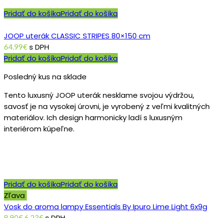
Pridať do košíka
Pridať do košíka
JOOP uterák CLASSIC STRIPES 80×150 cm
s DPH
64.99
€
Pridať do košíka
Pridať do košíka
Posledný kus na sklade
Tento luxusný JOOP uterák nesklame svojou výdržou,
savosť je na vysokej úrovni, je vyrobený z veľmi kvalitných
materiálov. Ich design harmonicky ladí s luxusným
interiérom kúpeľne.
Pridať do košíka
Pridať do košíka
Zľava
Vosk do aroma lampy Essentials By Ipuro Lime Light 6x9g
Original
Current
s DPH
8.90
€
6.23
€