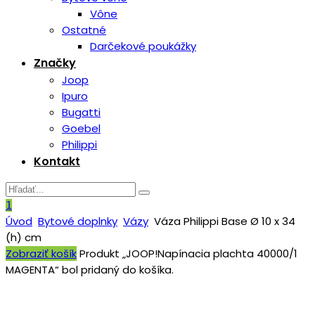
Vône
Ostatné
Darčekové poukážky
Značky
Joop
Ipuro
Bugatti
Goebel
Philippi
Kontakt
1
Úvod
Bytové doplnky
Vázy
Váza Philippi Base Ø 10 x 34
(h) cm
Zobraziť košík
Produkt „JOOP!Napínacia plachta 40000/1
MAGENTA“ bol pridaný do košíka.