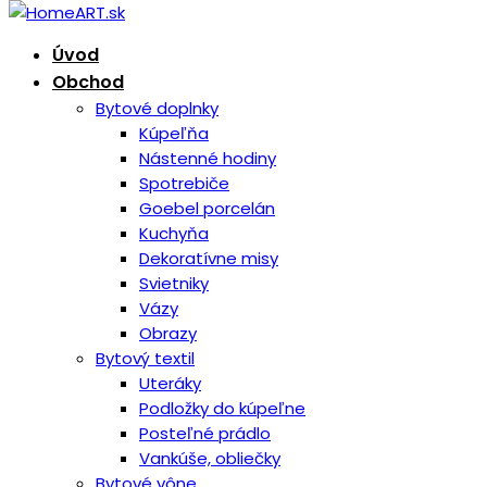
Úvod
Obchod
Bytové doplnky
Kúpeľňa
Nástenné hodiny
Spotrebiče
Goebel porcelán
Kuchyňa
Dekoratívne misy
Svietniky
Vázy
Obrazy
Bytový textil
Uteráky
Podložky do kúpeľne
Posteľné prádlo
Vankúše, obliečky
Bytové vône