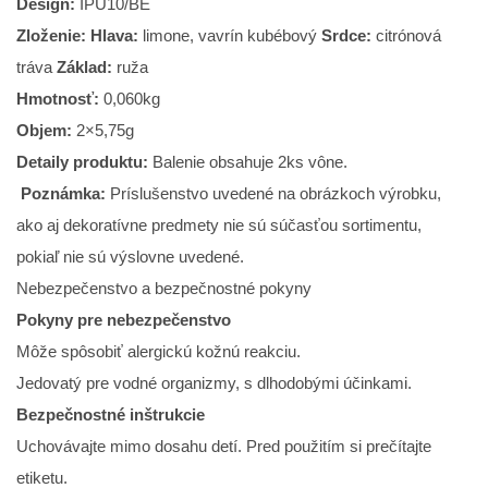
Design:
IPU10/BE
Zloženie: Hlava:
limone, vavrín kubébový
Srdce:
citrónová
tráva
Základ:
ruža
Hmotnosť:
0,060kg
Objem:
2×5,75g
Detaily produktu:
Balenie obsahuje 2ks vône.
Poznámka:
Príslušenstvo uvedené na obrázkoch výrobku,
ako aj dekoratívne predmety nie sú súčasťou sortimentu,
pokiaľ nie sú výslovne uvedené.
Nebezpečenstvo a bezpečnostné pokyny
Pokyny pre nebezpečenstvo
Môže spôsobiť alergickú kožnú reakciu.
Jedovatý pre vodné organizmy, s dlhodobými účinkami.
Bezpečnostné inštrukcie
Uchovávajte mimo dosahu detí. Pred použitím si prečítajte
etiketu.