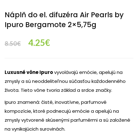
Náplň do el. difuzéra Air Pearls by
Ipuro Bergamote 2×5,75g
Original
Current
4.25
€
8.50
€
price
price
Luxusné vône Ipuro
vyvolávajú emócie, apelujú na
was:
is:
zmysly a sú neoddeliteľnou súčasťou každodenného
života. Tieto vône tvoria základ a srdce značky.
8.50€.
4.25€.
Ipuro znamená: čisté, inovatívne, parfumové
kompozície, ktoré podnecujú emócie a apelujú na
zmysly vytvorené skúsenými parfumérmi a sú založené
na vynikajúcich surovinách.