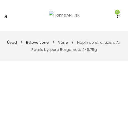
0
Úvod
Bytové vône
Vône
Náplň do el. difuzéra Air
Pearls by Ipuro Bergamote 2×5,75g