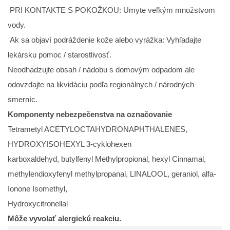
PRI KONTAKTE S POKOŽKOU: Umyte veľkým množstvom
vody.
Ak sa objaví podráždenie kože alebo vyrážka: Vyhľadajte
lekársku pomoc / starostlivosť.
Neodhadzujte obsah / nádobu s domovým odpadom ale
odovzdajte na likvidáciu podľa regionálnych / národných
smerníc.
Komponenty nebezpečenstva na označovanie
Tetrametyl ACETYLOCTAHYDRONAPHTHALENES,
HYDROXYISOHEXYL 3-cyklohexen
karboxaldehyd, butylfenyl Methylpropional, hexyl Cinnamal,
methylendioxyfenyl methylpropanal, LINALOOL, geraniol, alfa-
Ionone Isomethyl,
Hydroxycitronellal
Môže vyvolať alergickú reakciu.