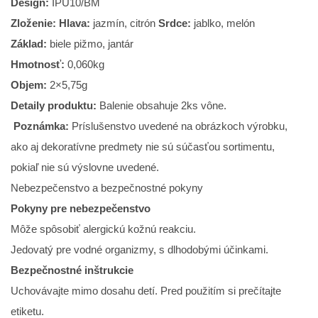
Design:
IPU10/BM
Zloženie: Hlava:
jazmín, citrón
Srdce:
jablko, melón
Základ:
biele pižmo, jantár
Hmotnosť:
0,060kg
Objem:
2×5,75g
Detaily produktu:
Balenie obsahuje 2ks vône.
Poznámka:
Príslušenstvo uvedené na obrázkoch výrobku,
ako aj dekoratívne predmety nie sú súčasťou sortimentu,
pokiaľ nie sú výslovne uvedené.
Nebezpečenstvo a bezpečnostné pokyny
Pokyny pre nebezpečenstvo
Môže spôsobiť alergickú kožnú reakciu.
Jedovatý pre vodné organizmy, s dlhodobými účinkami.
Bezpečnostné inštrukcie
Uchovávajte mimo dosahu detí. Pred použitím si prečítajte
etiketu.