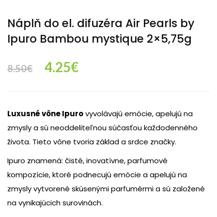
Náplň do el. difuzéra Air Pearls by
Ipuro Bambou mystique 2×5,75g
Original
Current
4.25
€
8.50
€
price
price
Luxusné vône Ipuro
vyvolávajú emócie, apelujú na
was:
is:
zmysly a sú neoddeliteľnou súčasťou každodenného
života. Tieto vône tvoria základ a srdce značky.
8.50€.
4.25€.
Ipuro znamená: čisté, inovatívne, parfumové
kompozície, ktoré podnecujú emócie a apelujú na
zmysly vytvorené skúsenými parfumérmi a sú založené
na vynikajúcich surovinách.