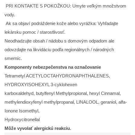
PRI KONTAKTE S POKOŽKOU: Umyte veľkým množstvom
vody.
Ak sa objaví podráždenie kože alebo vyrážka: Vyhľadajte
lekársku pomoc / starostlivosť.
Neodhadzujte obsah / nádobu s domovým odpadom ale
odovzdajte na likvidáciu podľa regionálnych / národných
smerníc.
Komponenty nebezpečenstva na označovanie
Tetrametyl ACETYLOCTAHYDRONAPHTHALENES,
HYDROXYISOHEXYL 3-cyklohexen
karboxaldehyd, butylfenyl Methylpropional, hexyl Cinnamal,
methylendioxyfenyl methylpropanal, LINALOOL, geraniol, alfa-
Ionone Isomethyl,
Hydroxycitronellal
Môže vyvolať alergickú reakciu.