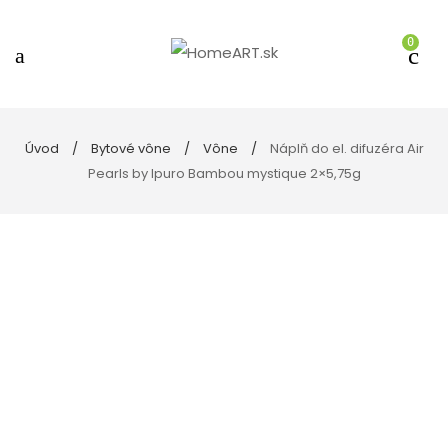
0
Úvod
Bytové vône
Vône
Náplň do el. difuzéra Air
Pearls by Ipuro Bambou mystique 2×5,75g