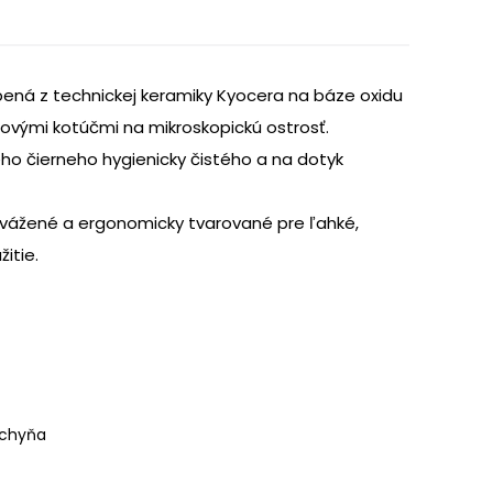
bená z technickej keramiky Kyocera na báze oxidu
ovými kotúčmi na mikroskopickú ostrosť.
ho čierneho hygienicky čistého a na dotyk
yvážené a ergonomicky tvarované pre ľahké,
itie.
chyňa