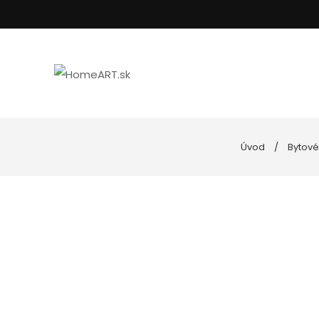
Úvod
Bytové
Kúpeľňa
Uteráky
Nástenné hodiny
Podložky do kúp
Spotrebiče
Posteľné prádlo
Goebel porcelán
Vankúše, oblieč
Kuchyňa
Dekoratívne misy
Svietniky