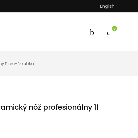
English
0
ny 11 cm+škrabka
amický nôž profesionálny 11