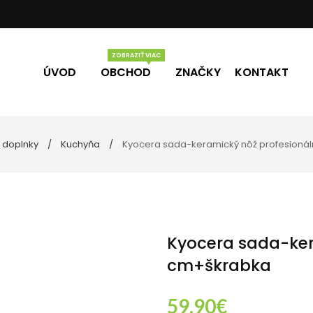
ÚVOD
OBCHOD
ZNAČKY
KONTAKT
 doplnky
Kuchyňa
Kyocera sada-keramický nôž profesionál
Vône
Darčekové poukážky
eľne
ky
Kyocera sada-ker
cm+škrabka
59.90
€