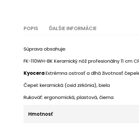
POPIS
ĎALŠIE INFORMÁCIE
Súprava obsahuje:
FK-110WH-BK Keramický nôž profesionálny 11 cm C
Kyocera
Extrémna ostrosť a dlhá životnosť čepel
Čepel: keramická (oxid zirkónia), biela
Rukoväť: ergonomická, plastová, čierna
Hmotnosť