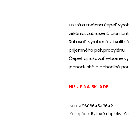
Ostrá a trvácna čepeľ vyro
zirkónia, zabrúsená diamant
Rukoväť vyrobená z kvalitné
príjemného polypropylénu.
Čepeľ aj rukoväť výborne v
jednoduché a pohodlné použ
NIE JE NA SKLADE
SKU:
4960664542642
Kategórie:
Bytové doplnky
,
Ku