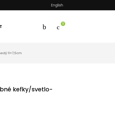
English
0
T
edý 11×7,5cm
bné kefky/svetlo-