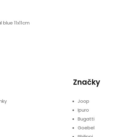
 blue 11x11cm
Značky
nky
Joop
Ipuro
Bugatti
Goebel
Philippi