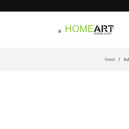
Úvod
By
Kúpeľňa
Uteráky
Nástenné hodiny
Podložky 
Spotrebiče
Posteľné 
Goebel porcelán
Vankúše, 
Kuchyňa
Dekoratívne misy
Svietniky