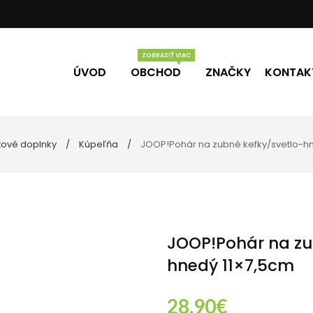
ÚVOD
OBCHOD
ZNAČKY
KONTAK
tové doplnky
Kúpeľňa
JOOP!Pohár na zubné kefky/svetlo-hn
Vône
Darčekové poukážky
do kúpeľne
prádlo
obliečky
JOOP!Pohár na zu
hnedý 11×7,5cm
28.90
€