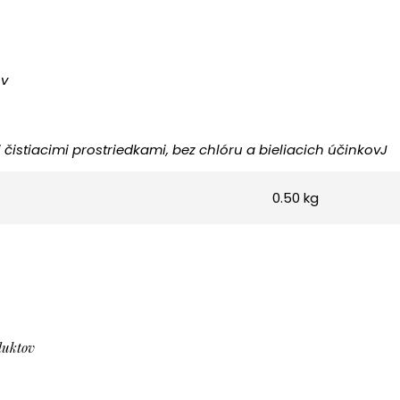
ov
 čistiacimi prostriedkami, bez chlóru a bieliacich účinkovJ
0.50 kg
duktov