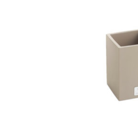
Vázy
Obrazy