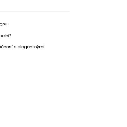
P!!!
pelni?
očnosť s elegantnými