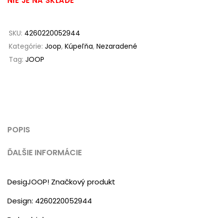
NIE JE NA SKLADE
SKU:
4260220052944
Kategórie:
Joop
,
Kúpeľňa
,
Nezaradené
Tag:
JOOP
POPIS
ĎALŠIE INFORMÁCIE
DesigJOOP! Značkový produkt
Design: 4260220052944