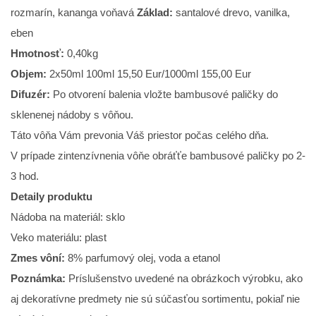
rozmarín, kananga voňavá
Základ:
santalové drevo, vanilka,
eben
Hmotnosť:
0,40kg
Objem:
2x50ml 100ml 15,50 Eur/1000ml 155,00 Eur
Difuzér:
Po otvorení balenia vložte bambusové paličky do
sklenenej nádoby s vôňou.
Táto vôňa Vám prevonia Váš priestor počas celého dňa.
V prípade zintenzívnenia vôňe obráťťe bambusové paličky po 2-
3 hod.
Detaily produktu
Nádoba na materiál: sklo
Veko materiálu: plast
Zmes vôní:
8% parfumový olej, voda a etanol
Poznámka:
Príslušenstvo uvedené na obrázkoch výrobku, ako
aj dekoratívne predmety nie sú súčasťou sortimentu, pokiaľ nie