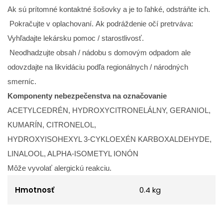
Ak sú prítomné kontaktné šošovky a je to ľahké, odstráňte ich.
Pokračujte v oplachovaní. Ak podráždenie očí pretrváva:
Vyhľadajte lekársku pomoc / starostlivosť.
Neodhadzujte obsah / nádobu s domovým odpadom ale
odovzdajte na likvidáciu podľa regionálnych / národných
smerníc.
Komponenty nebezpečenstva na označovanie
ACETYLCEDRÉN, HYDROXYCITRONELÁLNY, GERANIOL,
KUMARÍN, CITRONELOL,
HYDROXYISOHEXYL 3-CYKLOEXÉN KARBOXALDEHYDE,
LINALOOL, ALPHA-ISOMETYL IONÓN
Môže vyvolať alergickú reakciu.
Hmotnosť
0.4 kg