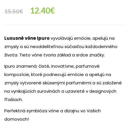
Original
Current
12.40
€
15.50
€
price
price
Luxusné vône Ipuro
vyvolávajú emócie, apelujú na
was:
is:
zmysly a sú neoddeliteľnou súčasťou každodenného
života. Tieto vône tvoria základ a srdce značky.
15.50€.
12.40€.
Ipuro znamená: čisté, inovatívne, parfumové
kompozície, ktoré podnecujú emócie a apelujú na
zmysly vytvorené skúsenými parfumérmi a sú založené
na vynikajúcich surovinách a uzavreté v designových
fľašiach.
Perfektná symbióza vône a dizajnu vo Vašich
domovoch!