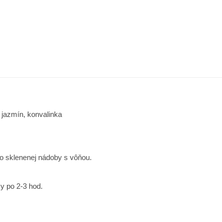
:
jazmín, konvalinka
do sklenenej nádoby s vôňou.
y po 2-3 hod.