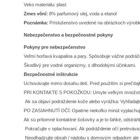
Veko materiálu: plast
Zmes vôní:
8% parfumový olej, voda a etanol
Poznámka:
Príslušenstvo uvedené na obrázkoch výrobku
Nebezpečenstvo a bezpečnostné pokyny
Pokyny pre nebezpečenstvo
Veľmi horľavá kvapalina a pary. Spôsobuje vážne podráž
Škodlivý pre vodné organizmy, s dlhodobými účinkami.
Bezpečnostné inštrukcie
Uchovávajte mimo dosahu detí. Pred použitím si prečítajt
PRI KONTAKTE S POKOŽKOU: Umyte veľkým množst
Ak sa objaví podráždenie kože alebo vyrážka: Vyhľadajte
PO ZASIAHNUTÍ OČÍ: Opatrne niekoľko minút vyplachuj
Ak sú prítomné kontaktné šošovky a je to ľahké, odstráňt
Pokračujte v oplachovaní. Ak podráždenie očí pretrváva: 
Neodhadzujte obsah / nádobu s domovým odpadom ale odo