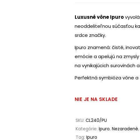
Luxusné vône Ipuro
vyvolá
neoddeliteľnou súčasťou ka
srdce značky.
Ipuro znamená: čisté, inov
emócie a apelujú na zmysly
na vynikajúcich surovinách 
Perfektná symbióza vône a 
NIE JE NA SKLADE
SKU:
CL240/PU
Kategórie:
Ipuro
,
Nezaradené
Tag:
Ipuro