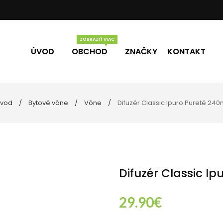
ÚVOD
OBCHOD
ZNAČKY
KONTAKT
vod
Bytové vône
Vône
Difuzér Classic Ipuro Pureté 240
Vône
Darčekové poukážky
eľne
ky
Difuzér Classic Ip
29.90
€