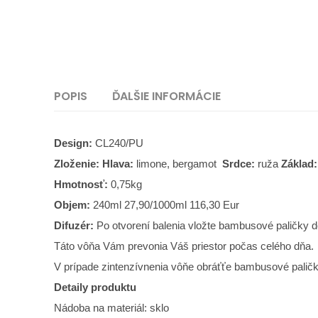
POPIS
ĎALŠIE INFORMÁCIE
Design:
CL240/PU
Zloženie: Hlava:
limone, bergamot
Srdce:
ruža
Základ
Hmotnosť:
0,75kg
Objem:
240ml 27,90/1000ml 116,30 Eur
Difuzér:
Po otvorení balenia vložte bambusové paličky 
Táto vôňa Vám prevonia Váš priestor počas celého dňa.
V prípade zintenzívnenia vôňe obráťťe bambusové paličk
Detaily produktu
Nádoba na materiál: sklo