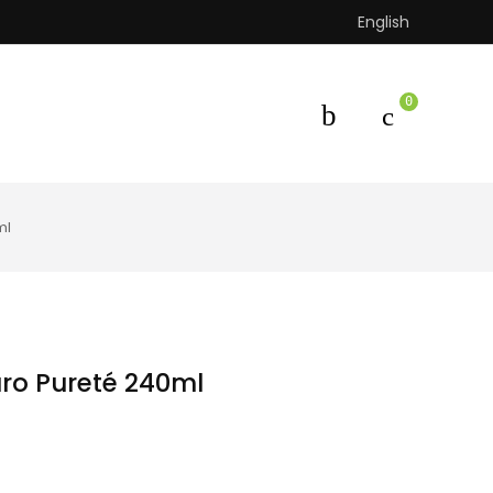
English
0
ml
uro Pureté 240ml