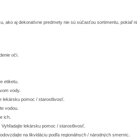
, ako aj dekoratívne predmety nie sú súčasťou sortimentu, pokiaľ n
denie očí.
e etiketu.
vom vody.
 lekársku pomoc / starostlivosť.
te vodou.
e ich.
Vyhľadajte lekársku pomoc / starostlivosť.
vzdajte na likvidáciu podľa regionálnych / národných smerníc.