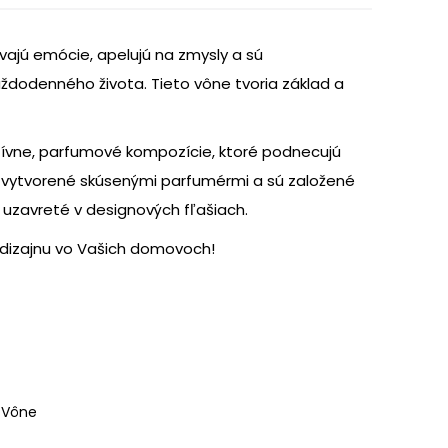
vajú emócie, apelujú na zmysly a sú
ždodenného života. Tieto vône tvoria základ a
atívne, parfumové kompozície, ktoré podnecujú
 vytvorené skúsenými parfumérmi a sú založené
a uzavreté v designových fľašiach.
dizajnu vo Vašich domovoch!
,
Vône