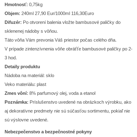
Hmotnosť:
0,75kg
Objem:
240ml 27,90 Eur/1000ml 116,30Euro
Difuzér:
Po otvorení balenia vložte bambusové paličky do
sklenenej nádoby s vôňou.
Táto vôňa Vám prevonia Váš priestor počas celého dňa.
V prípade zintenzívnenia vôňe obráťťe bambusové paličky po 2-
3 hod.
Detaily produktu
Nádoba na materiál: sklo
Veko materiálu: plast
Zmes vôní:
8% parfumový olej, voda a etanol
Poznámka:
Príslušenstvo uvedené na obrázkoch výrobku, ako
aj dekoratívne predmety nie sú súčasťou sortimentu, pokiaľ nie
sú výslovne uvedené.
Nebezpečenstvo a bezpečnostné pokyny