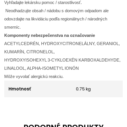
Vyhľadajte lekársku pomoc / starostlivosť.
Neodhadzujte obsah / nádobu s domovým odpadom ale
odovzdajte na likvidáciu podľa regionálnych / národných
smerníc.
Komponenty nebezpečenstva na označovanie
ACETYLCEDRÉN, HYDROXYCITRONELÁLNY, GERANIOL,
KUMARÍN, CITRONELOL,
HYDROXYISOHEXYL 3-CYKLOEXÉN KARBOXALDEHYDE,
LINALOOL, ALPHA-ISOMETYL IONÓN
Môže vyvolať alergickú reakciu.
Hmotnosť
0.75 kg