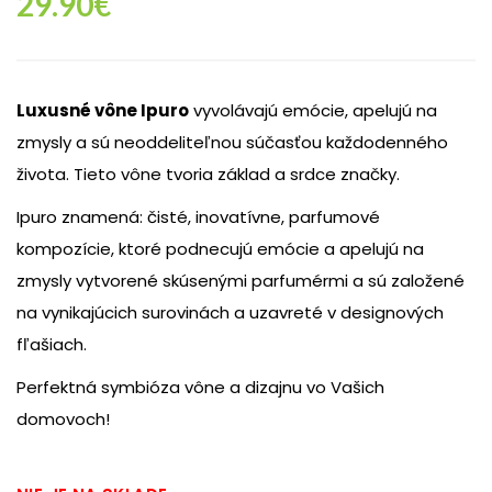
29.90
€
Luxusné vône Ipuro
vyvolávajú emócie, apelujú na
zmysly a sú neoddeliteľnou súčasťou každodenného
života. Tieto vône tvoria základ a srdce značky.
Ipuro znamená: čisté, inovatívne, parfumové
kompozície, ktoré podnecujú emócie a apelujú na
zmysly vytvorené skúsenými parfumérmi a sú založené
na vynikajúcich surovinách a uzavreté v designových
fľašiach.
Perfektná symbióza vône a dizajnu vo Vašich
domovoch!