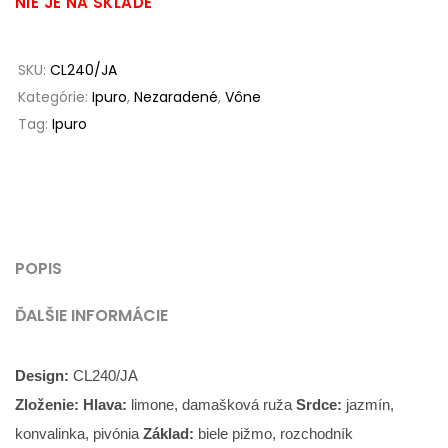
NIE JE NA SKLADE
SKU:
CL240/JA
Kategórie:
Ipuro
,
Nezaradené
,
Vône
Tag:
Ipuro
POPIS
ĎALŠIE INFORMÁCIE
Design:
CL240/JA
Zloženie: Hlava:
limone, damašková ruža
Srdce:
jazmín,
konvalinka, pivónia
Základ:
biele pižmo, rozchodník