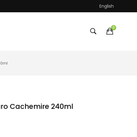
English
0
40ml
puro Cachemire 240ml