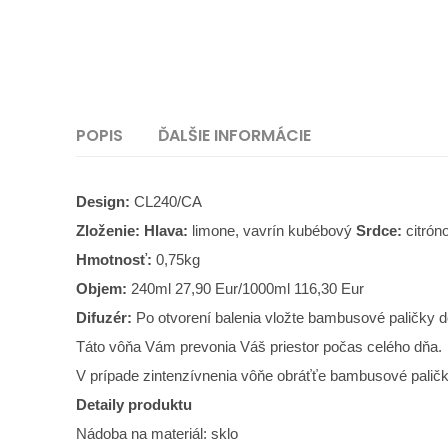
POPIS
ĎALŠIE INFORMÁCIE
Design:
CL240/CA
Zloženie: Hlava:
limone, vavrín kubébový
Srdce:
citrón
Hmotnosť:
0,75kg
Objem:
240ml 27,90 Eur/1000ml 116,30 Eur
Difuzér:
Po otvorení balenia vložte bambusové paličky 
Táto vôňa Vám prevonia Váš priestor počas celého dňa.
V prípade zintenzívnenia vôňe obráťťe bambusové paličk
Detaily produktu
Nádoba na materiál: sklo