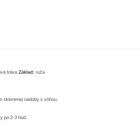
ová tráva
Základ:
ruža
do sklenenej nádoby s vôňou.
y po 2-3 hod.