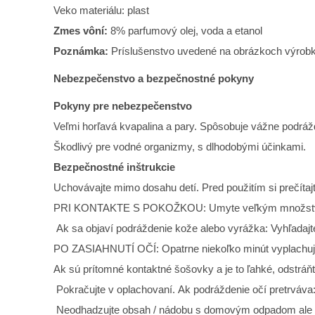
Veko materiálu: plast
Zmes vôní:
8% parfumový olej, voda a etanol
Poznámka:
Príslušenstvo uvedené na obrázkoch výrobku
Nebezpečenstvo a bezpečnostné pokyny
Pokyny pre nebezpečenstvo
Veľmi horľavá kvapalina a pary. Spôsobuje vážne podráž
Škodlivý pre vodné organizmy, s dlhodobými účinkami.
Bezpečnostné inštrukcie
Uchovávajte mimo dosahu detí. Pred použitím si prečítajt
PRI KONTAKTE S POKOŽKOU: Umyte veľkým množst
Ak sa objaví podráždenie kože alebo vyrážka: Vyhľadajte
PO ZASIAHNUTÍ OČÍ: Opatrne niekoľko minút vyplachuj
Ak sú prítomné kontaktné šošovky a je to ľahké, odstráňt
Pokračujte v oplachovaní. Ak podráždenie očí pretrváva: 
Neodhadzujte obsah / nádobu s domovým odpadom ale odo