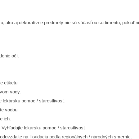
, ako aj dekoratívne predmety nie sú súčasťou sortimentu, pokiaľ n
denie očí.
e etiketu.
vom vody.
 lekársku pomoc / starostlivosť.
te vodou.
e ich.
Vyhľadajte lekársku pomoc / starostlivosť.
vzdajte na likvidáciu podľa regionálnych / národných smerníc.