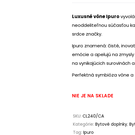
Luxusné vône Ipuro
vyvolá
neoddeliteľnou súčasťou ka
srdce značky.
Ipuro znamená: čisté, inov
emócie a apelujú na zmysly
na vynikajúcich surovinách 
Perfektná symbióza vône a 
NIE JE NA SKLADE
SKU:
CL240/CA
Kategórie:
Bytové doplnky
,
By
Tag:
Ipuro