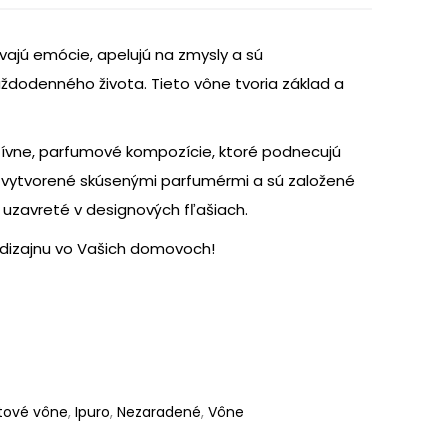
vajú emócie, apelujú na zmysly a sú
ždodenného života. Tieto vône tvoria základ a
atívne, parfumové kompozície, ktoré podnecujú
 vytvorené skúsenými parfumérmi a sú založené
a uzavreté v designových fľašiach.
dizajnu vo Vašich domovoch!
tové vône
,
Ipuro
,
Nezaradené
,
Vône