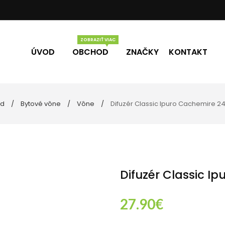
ÚVOD
OBCHOD
ZNAČKY
KONTAKT
od
Bytové vône
Vône
Difuzér Classic Ipuro Cachemire 2
Vône
Darčekové poukážky
eľne
ky
Difuzér Classic I
27.90
€