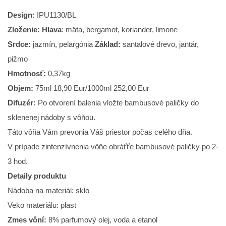
Design:
IPU1130/BL
Zloženie:
Hlava
: mäta, bergamot, koriander, limone
Srdce:
jazmín, pelargónia
Základ:
santalové drevo, jantár,
pižmo
Hmotnosť:
0,37kg
Objem:
75ml 18,90 Eur/1000ml 252,00 Eur
Difuzér:
Po otvorení balenia vložte bambusové paličky do
sklenenej nádoby s vôňou.
Táto vôňa Vám prevonia Váš priestor počas celého dňa.
V prípade zintenzívnenia vôňe obráťťe bambusové paličky po 2-
3 hod.
Detaily produktu
Nádoba na materiál: sklo
Veko materiálu: plast
Zmes vôní:
8% parfumový olej, voda a etanol