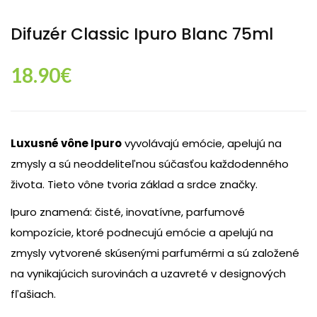
Difuzér Classic Ipuro Blanc 75ml
18.90
€
Luxusné vône Ipuro
vyvolávajú emócie, apelujú na
zmysly a sú neoddeliteľnou súčasťou každodenného
života. Tieto vône tvoria základ a srdce značky.
Ipuro znamená: čisté, inovatívne, parfumové
kompozície, ktoré podnecujú emócie a apelujú na
zmysly vytvorené skúsenými parfumérmi a sú založené
na vynikajúcich surovinách a uzavreté v designových
fľašiach.