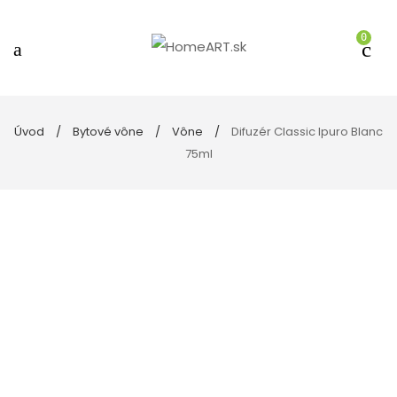
0
Úvod
Bytové vône
Vône
Difuzér Classic Ipuro Blanc
75ml