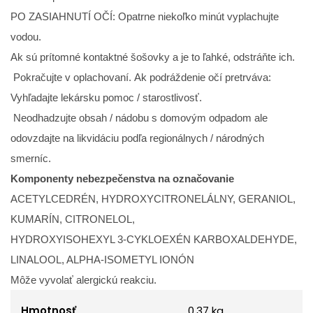
PO ZASIAHNUTÍ OČÍ: Opatrne niekoľko minút vyplachujte
vodou.
Ak sú prítomné kontaktné šošovky a je to ľahké, odstráňte ich.
Pokračujte v oplachovaní. Ak podráždenie očí pretrváva:
Vyhľadajte lekársku pomoc / starostlivosť.
Neodhadzujte obsah / nádobu s domovým odpadom ale
odovzdajte na likvidáciu podľa regionálnych / národných
smerníc.
Komponenty nebezpečenstva na označovanie
ACETYLCEDRÉN, HYDROXYCITRONELÁLNY, GERANIOL,
KUMARÍN, CITRONELOL,
HYDROXYISOHEXYL 3-CYKLOEXÉN KARBOXALDEHYDE,
LINALOOL, ALPHA-ISOMETYL IONÓN
Môže vyvolať alergickú reakciu.
Hmotnosť
0.37 kg