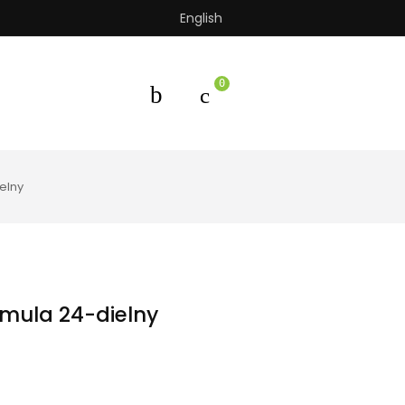
English
0
elny
imula 24-dielny