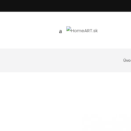
Úvo
Kúpeľňa
Uteráky
Nástenné hodiny
Podložky do k
Spotrebiče
Posteľné prád
Goebel porcelán
Vankúše, obli
Kuchyňa
Dekoratívne misy
Svietniky