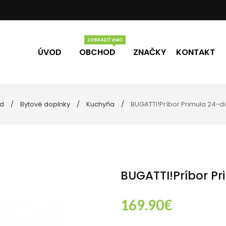
ÚVOD
OBCHOD
ZNAČKY
KONTAKT
d
Bytové doplnky
Kuchyňa
BUGATTI!Príbor Primula 24-di
Vône
Darčekové poukážky
úpeľne
lo
ečky
BUGATTI!Príbor Pr
169.90
€