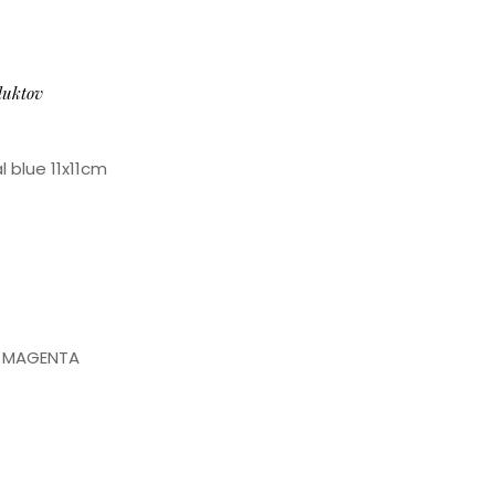
duktov
 blue 11x11cm
1 MAGENTA