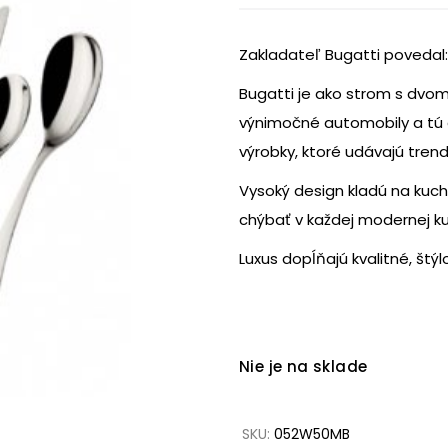
Zakladateľ Bugatti povedal:
Bugatti je ako strom s dvom
výnimočné automobily a tú 
výrobky, ktoré udávajú tren
Vysoký design kladú na kuc
chýbať v každej modernej ku
Luxus dopĺňajú kvalitné, štýl
Nie je na sklade
SKU:
052W50MB