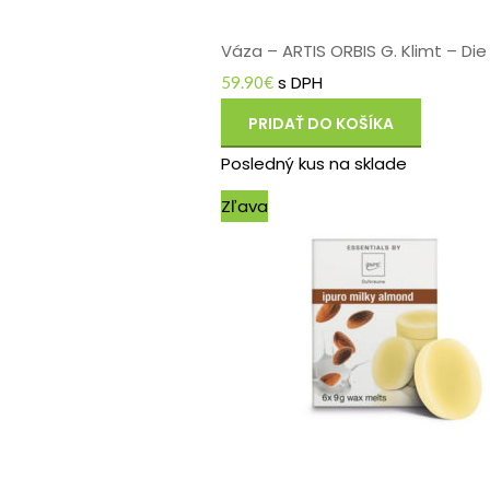
Váza – ARTIS ORBIS G. Klimt – Die 
s DPH
59.90
€
PRIDAŤ DO KOŠÍKA
Posledný kus na sklade
Zľava