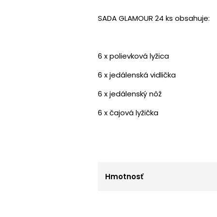
SADA GLAMOUR 24 ks obsahuje:
6 x polievková lyžica
6 x jedálenská vidlička
6 x jedálenský nôž
6 x čajová lyžička
Hmotnosť