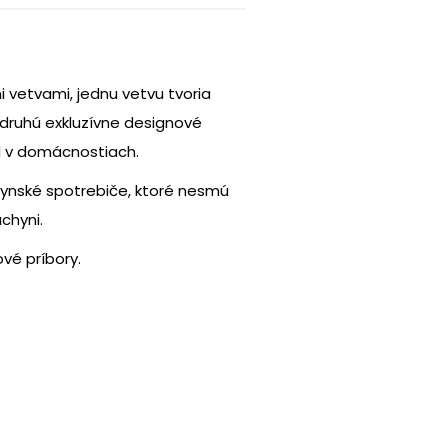
i vetvami, jednu vetvu tvoria
druhú exkluzívne designové
d v domácnostiach.
hynské spotrebiče, ktoré nesmú
chyni.
ové príbory.