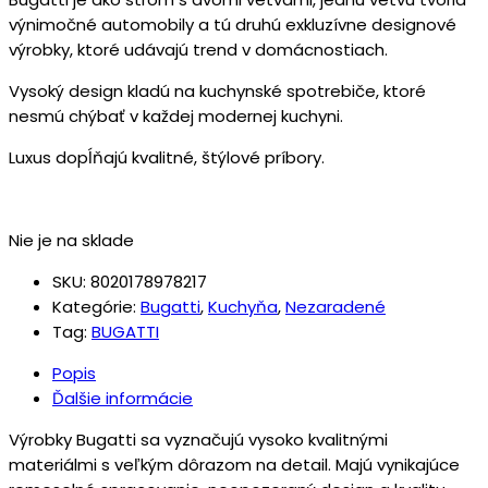
výnimočné automobily a tú druhú exkluzívne designové
výrobky, ktoré udávajú trend v domácnostiach.
Vysoký design kladú na kuchynské spotrebiče, ktoré
nesmú chýbať v každej modernej kuchyni.
Luxus dopĺňajú kvalitné, štýlové príbory.
Nie je na sklade
SKU:
8020178978217
Kategórie:
Bugatti
,
Kuchyňa
,
Nezaradené
Tag:
BUGATTI
Popis
Ďalšie informácie
Výrobky Bugatti sa vyznačujú vysoko kvalitnými
materiálmi s veľkým dôrazom na detail. Majú vynikajúce