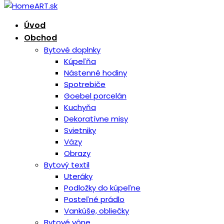
Úvod
Obchod
Bytové doplnky
Kúpeľňa
Nástenné hodiny
Spotrebiče
Goebel porcelán
Kuchyňa
Dekoratívne misy
Svietniky
Vázy
Obrazy
Bytový textil
Uteráky
Podložky do kúpeľne
Posteľné prádlo
Vankúše, obliečky
Bytové vône