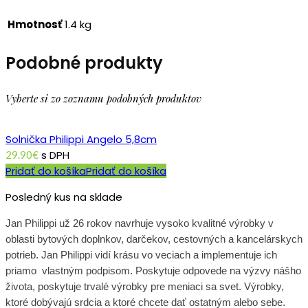
Hmotnosť
1.4 kg
Podobné produkty
Vyberte si zo zoznamu podobných produktov
Solnička Philippi Angelo 5,8cm
s DPH
29.90
€
Pridať do košíka
Pridať do košíka
Posledný kus na sklade
Jan Philippi už 26 rokov navrhuje vysoko kvalitné výrobky v
oblasti bytových doplnkov, darčekov, cestovných a kancelárskych
potrieb. Jan Philippi vidí krásu vo veciach a implementuje ich
priamo vlastným podpisom. Poskytuje odpovede na výzvy nášho
života, poskytuje trvalé výrobky pre meniaci sa svet. Výrobky,
ktoré dobývajú srdcia a ktoré chcete dať ostatným alebo sebe.