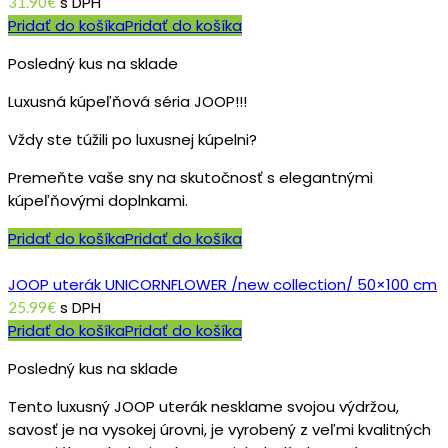
s DPH
31.90
€
Pridať do košíka
Pridať do košíka
Posledný kus na sklade
Luxusná kúpeľňová séria JOOP!!!
Vždy ste túžili po luxusnej kúpelni?
Premeňte vaše sny na skutočnosť s elegantnými
kúpeľňovými doplnkami.
Pridať do košíka
Pridať do košíka
JOOP uterák UNICORNFLOWER /new collection/ 50×100 cm
s DPH
25.99
€
Pridať do košíka
Pridať do košíka
Posledný kus na sklade
Tento luxusný JOOP uterák nesklame svojou výdržou,
savosť je na vysokej úrovni, je vyrobený z veľmi kvalitných