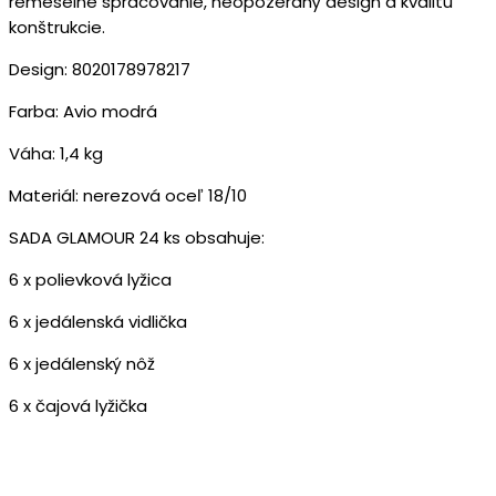
remeselné spracovanie, neopozeraný design a kvalitu
konštrukcie.
Design: 8020178978217
Farba: Avio modrá
Váha: 1,4 kg
Materiál: nerezová oceľ 18/10
SADA GLAMOUR 24 ks obsahuje:
6 x polievková lyžica
6 x jedálenská vidlička
6 x jedálenský nôž
6 x čajová lyžička