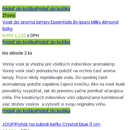
Pridať do košíka
Pridať do košíka
Zľava
Vosk do aroma lampy Essentials By Ipuro Milky Almond
6x9g
Original
Current
s DPH
8.90
€
6.23
€
price
price
Pridať do košíka
Pridať do košíka
was:
is:
8.90€.
6.23€.
Na sklade 2 ks
Vonný vosk je vhodný pre všetkých milovníkov aromalámp.
Vonný vosk stačí jednoducho položiť na vrchnú časť aroma
lampy. Pozor nikdy nepridávajte vodu. Do spodnej časti
aromalampy položte zapálenú čajovú sviečku. Ako sa vosk bude
pomaličky rozpúšťať, tak do priestoru začne prenikať očarujúca
vôňa. Pre kreatívnych milovníkov vôní odporúčame kombinovať
viac druhov voskov a vytvoriť si svoju originálnu vôňu.
Pridať do košíka
Pridať do košíka
JOOP!Pohár na zubné kefky Crystal blue 11 cm