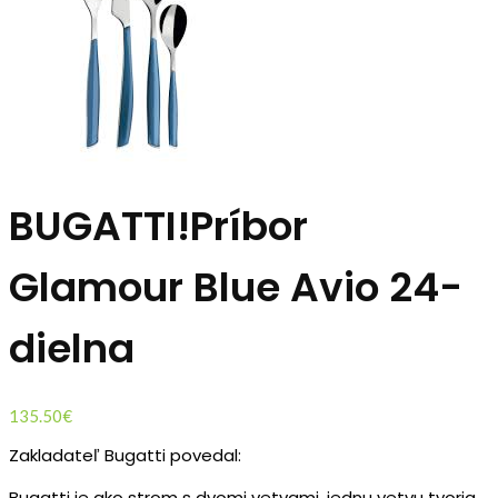
BUGATTI!Príbor
Glamour Blue Avio 24-
dielna
135.50
€
Zakladateľ Bugatti povedal:
Bugatti je ako strom s dvomi vetvami, jednu vetvu tvoria