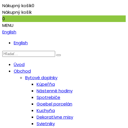
Nákupný košík
0
Nákupný košík
0
MENU
English
English
Úvod
Obchod
Bytové doplnky
Kúpeľňa
Nástenné hodiny
Spotrebiče
Goebel porcelán
Kuchyňa
Dekoratívne misy
Svietniky