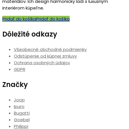
materiálov. Ich design harmonicky ladí s luxusným
interiérom kúpeľne.
Pridať do košíka
Pridať do košíka
Dôležité odkazy
Všeobecné obchodné podmienky
Odstúpenie od kúpnej zmluvy
Ochrana osobných údajov
GDPR
Značky
Joop
Ipuro
Bugatti
Goebel
Philippi