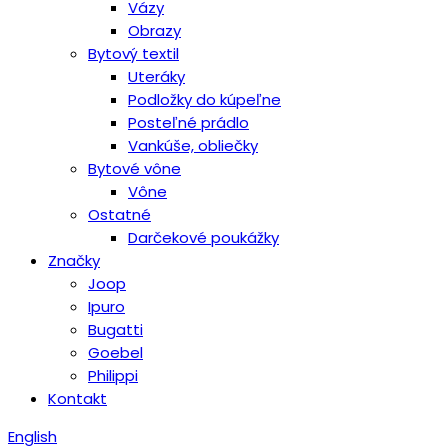
Vázy
Obrazy
Bytový textil
Uteráky
Podložky do kúpeľne
Posteľné prádlo
Vankúše, obliečky
Bytové vône
Vône
Ostatné
Darčekové poukážky
Značky
Joop
Ipuro
Bugatti
Goebel
Philippi
Kontakt
English