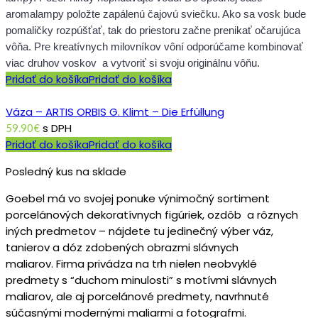
aromalampy položte zapálenú čajovú sviečku. Ako sa vosk bude
pomaličky rozpúšťať, tak do priestoru začne prenikať očarujúca
vôňa. Pre kreatívnych milovníkov vôní odporúčame kombinovať
viac druhov voskov a vytvoriť si svoju originálnu vôňu.
Pridať do košíka
Pridať do košíka
Váza – ARTIS ORBIS G. Klimt – Die Erfüllung
s DPH
59.90
€
Pridať do košíka
Pridať do košíka
Posledný kus na sklade
Goebel má vo svojej ponuke výnimočný sortiment
porcelánových dekoratívnych figúriek, ozdôb a rôznych
iných predmetov – nájdete tu jedinečný výber váz,
tanierov a dóz zdobených obrazmi slávnych
maliarov. Firma privádza na trh nielen neobvyklé
predmety s “duchom minulosti” s motívmi slávnych
maliarov, ale aj porcelánové predmety, navrhnuté
súčasnými modernými maliarmi a fotografmi.