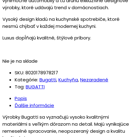
výnimočné automobily a tú druhú exkluzívne designové
výrobky, ktoré udávajú trend v domácnostiach.
Vysoký design kladú na kuchynské spotrebiče, ktoré
nesmú chýbať v každej modernej kuchyni.
Luxus dopĺňajú kvalitné, štýlové príbory.
Nie je na sklade
SKU:
8020178978217
Kategórie:
Bugatti
,
Kuchyňa
,
Nezaradené
Tag:
BUGATTI
Popis
Ďalšie informácie
Výrobky Bugatti sa vyznačujú vysoko kvalitnými
materiálmi s veľkým dôrazom na detail. Majú vynikajúce
remeselné spracovanie, neopozeraný design a kvalitu