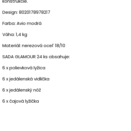
konštrukcie.
Design: 8020178978217
Farba: Avio modrá
Váha: 1,4 kg
Materiál: nerezová oceľ 18/10
SADA GLAMOUR 24 ks obsahuje:
6 x polievková lyžica
6 x jedálenská vidlička
6 x jedálenský nôž
6 x čajová lyžička