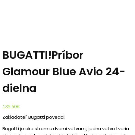
BUGATTI!Príbor
Glamour Blue Avio 24-
dielna
135.50
€
Zakladateľ Bugatti povedal:
Bugatti je ako strom s dvomi vetvami, jednu vetvu tvoria