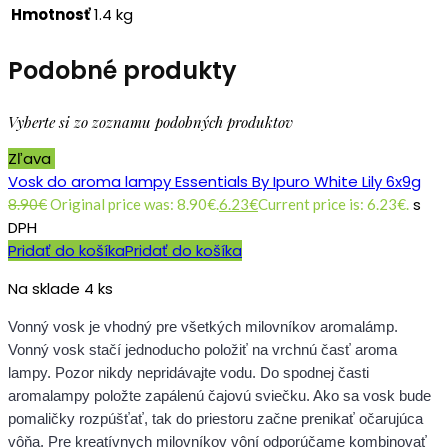
Hmotnosť
1.4 kg
Podobné produkty
Vyberte si zo zoznamu podobných produktov
Zľava
Vosk do aroma lampy Essentials By Ipuro White Lily 6x9g
s
8.90
€
Original price was: 8.90€.
6.23
€
Current price is: 6.23€.
DPH
Pridať do košíka
Pridať do košíka
Na sklade 4 ks
Vonný vosk je vhodný pre všetkých milovníkov aromalámp.
Vonný vosk stačí jednoducho položiť na vrchnú časť aroma
lampy. Pozor nikdy nepridávajte vodu. Do spodnej časti
aromalampy položte zapálenú čajovú sviečku. Ako sa vosk bude
pomaličky rozpúšťať, tak do priestoru začne prenikať očarujúca
vôňa. Pre kreatívnych milovníkov vôní odporúčame kombinovať