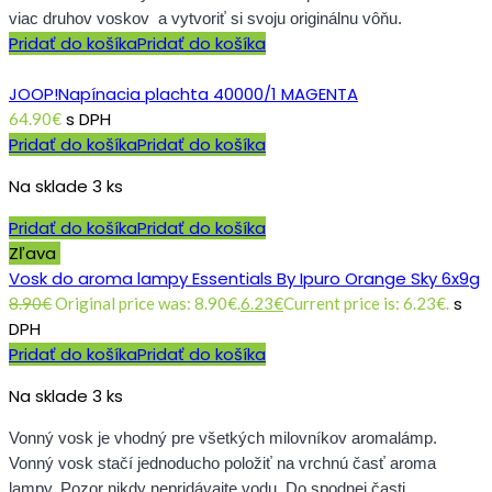
viac druhov voskov a vytvoriť si svoju originálnu vôňu.
Pridať do košíka
Pridať do košíka
JOOP!Napínacia plachta 40000/1 MAGENTA
s DPH
64.90
€
Pridať do košíka
Pridať do košíka
Na sklade 3 ks
Pridať do košíka
Pridať do košíka
Zľava
Vosk do aroma lampy Essentials By Ipuro Orange Sky 6x9g
s
8.90
€
Original price was: 8.90€.
6.23
€
Current price is: 6.23€.
DPH
Pridať do košíka
Pridať do košíka
Na sklade 3 ks
Vonný vosk je vhodný pre všetkých milovníkov aromalámp.
Vonný vosk stačí jednoducho položiť na vrchnú časť aroma
lampy. Pozor nikdy nepridávajte vodu. Do spodnej časti