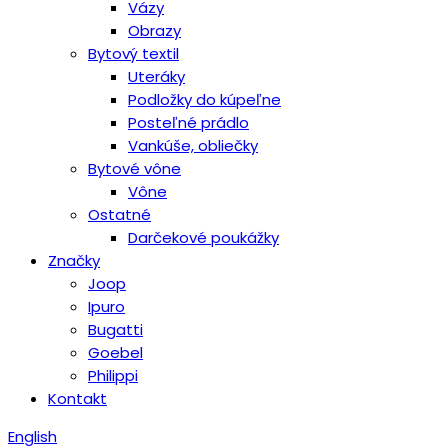
Vázy
Obrazy
Bytový textil
Uteráky
Podložky do kúpeľne
Posteľné prádlo
Vankúše, obliečky
Bytové vône
Vône
Ostatné
Darčekové poukážky
Značky
Joop
Ipuro
Bugatti
Goebel
Philippi
Kontakt
English