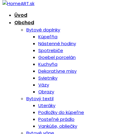
Úvod
Obchod
Bytové doplnky
Kúpeľňa
Nástenné hodiny
Spotrebiče
Goebel porcelán
Kuchyňa
Dekoratívne misy
Svietniky
Vázy
Obrazy
Bytový textil
Uteráky
Podložky do kúpeľne
Posteľné prádlo
Vankúše, obliečky
Bytové vône