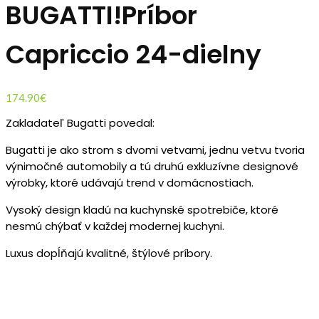
BUGATTI!Príbor
Capriccio 24-dielny
174.90
€
Zakladateľ Bugatti povedal:
Bugatti je ako strom s dvomi vetvami, jednu vetvu tvoria
výnimočné automobily a tú druhú exkluzívne designové
výrobky, ktoré udávajú trend v domácnostiach.
Vysoký design kladú na kuchynské spotrebiče, ktoré
nesmú chýbať v každej modernej kuchyni.
Luxus dopĺňajú kvalitné, štýlové príbory.