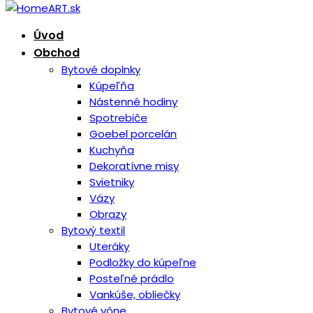
Úvod
Obchod
Bytové doplnky
Kúpeľňa
Nástenné hodiny
Spotrebiče
Goebel porcelán
Kuchyňa
Dekoratívne misy
Svietniky
Vázy
Obrazy
Bytový textil
Uteráky
Podložky do kúpeľne
Posteľné prádlo
Vankúše, obliečky
Bytové vône