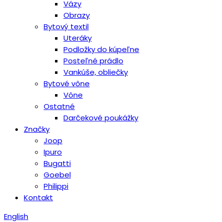
Vázy
Obrazy
Bytový textil
Uteráky
Podložky do kúpeľne
Posteľné prádlo
Vankúše, obliečky
Bytové vône
Vône
Ostatné
Darčekové poukážky
Značky
Joop
Ipuro
Bugatti
Goebel
Philippi
Kontakt
English