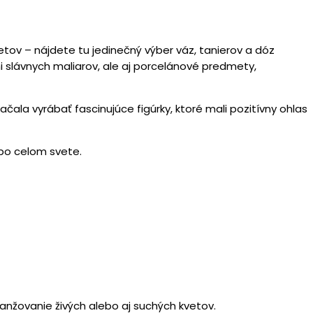
ov – nájdete tu jedinečný výber váz, tanierov a dóz
 slávnych maliarov, ale aj porcelánové predmety,
ačala vyrábať fascinujúce figúrky, ktoré mali pozitívny ohlas
 po celom svete.
nžovanie živých alebo aj suchých kvetov.