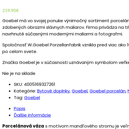
259.90
€
Goebel má vo svojej ponuke výnimočný sortiment porceláno
zdobených obrazmi slávnych maliarov. Firma privádza na tr
navrhnuté súčasnými modernými maliarmi a fotografmi.
Spoločnosť W.Goebel Porzellanfabrik vznikla pred viac ako 10
po celom svete.
Značka Goebel je v súčasnosti uznávaným symbolom veľkej 
Nie je na sklade
SKU:
4005169327261
Kategórie:
Bytové doplnky
,
Goebel
,
Goebel porcelán
,
Tag:
Goebel
Popis
Ďalšie informácie
Porcelánová váza
s motívom mandľového stromu je veľmi 