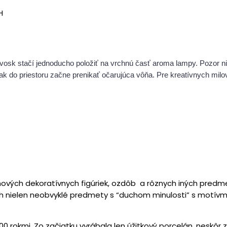
H
osk stačí jednoducho položiť na vrchnú časť aroma lampy. Pozor ni
tak do priestoru začne prenikať očarujúca vôňa. Pre kreatívnych m
vých dekoratívnych figúriek, ozdôb a rôznych iných predmet
h nielen neobvyklé predmety s “duchom minulosti” s motívmi
0 rokmi. Zo začiatku vyrábala len úžitkový porcelán, neskôr z