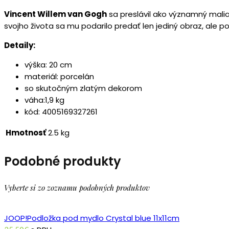
Vincent Willem van Gogh
sa preslávil ako významný malia
svojho života sa mu podarilo predať len jediný obraz, ale po
Detaily:
výška: 20 cm
materiál: porcelán
so skutočným zlatým dekorom
váha:1,9 kg
kód: 4005169327261
Hmotnosť
2.5 kg
Podobné produkty
Vyberte si zo zoznamu podobných produktov
JOOP!Podložka pod mydlo Crystal blue 11x11cm