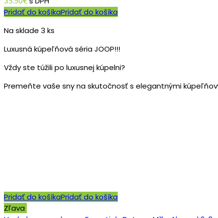
s DPH
35.50
€
Pridať do košíka
Pridať do košíka
Na sklade 3 ks
Luxusná kúpeľňová séria JOOP!!!
Vždy ste túžili po luxusnej kúpelni?
Premeňte vaše sny na skutočnosť s elegantnými kúpeľňov
Pridať do košíka
Pridať do košíka
Zľava