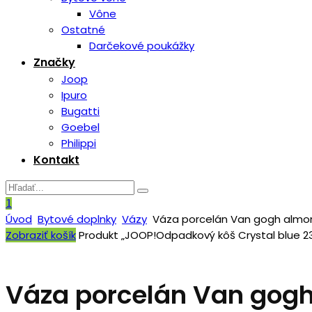
Vône
Ostatné
Darčekové poukážky
Značky
Joop
Ipuro
Bugatti
Goebel
Philippi
Kontakt
1
Úvod
Bytové doplnky
Vázy
Váza porcelán Van gogh almo
Zobraziť košík
Produkt „JOOP!Odpadkový kôš Crystal blue 23,
Váza porcelán Van gogh