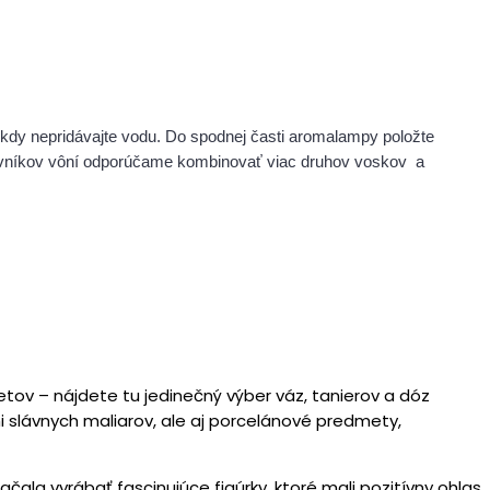
kdy nepridávajte vodu. Do spodnej časti aromalampy položte
ilovníkov vôní odporúčame kombinovať viac druhov voskov a
ov – nájdete tu jedinečný výber váz, tanierov a dóz
 slávnych maliarov, ale aj porcelánové predmety,
ačala vyrábať fascinujúce figúrky, ktoré mali pozitívny ohlas