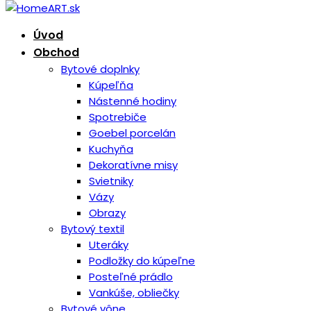
Úvod
Obchod
Bytové doplnky
Kúpeľňa
Nástenné hodiny
Spotrebiče
Goebel porcelán
Kuchyňa
Dekoratívne misy
Svietniky
Vázy
Obrazy
Bytový textil
Uteráky
Podložky do kúpeľne
Posteľné prádlo
Vankúše, obliečky
Bytové vône