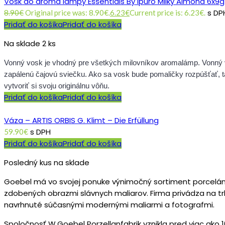
Vosk do aroma lampy Essentials By Ipuro Milky Almond 6x9g
s DP
8.90
€
Original price was: 8.90€.
6.23
€
Current price is: 6.23€.
Pridať do košíka
Pridať do košíka
Na sklade 2 ks
Vonný vosk je vhodný pre všetkých milovníkov aromalámp. Vonný v
zapálenú čajovú sviečku. Ako sa vosk bude pomaličky rozpúšťať, 
vytvoriť si svoju originálnu vôňu.
Pridať do košíka
Pridať do košíka
Váza – ARTIS ORBIS G. Klimt – Die Erfüllung
s DPH
59.90
€
Pridať do košíka
Pridať do košíka
Posledný kus na sklade
Goebel má vo svojej ponuke výnimočný sortiment porceláno
zdobených obrazmi slávnych maliarov. Firma privádza na tr
navrhnuté súčasnými modernými maliarmi a fotografmi.
Spoločnosť W.Goebel Porzellanfabrik vznikla pred viac ako 10