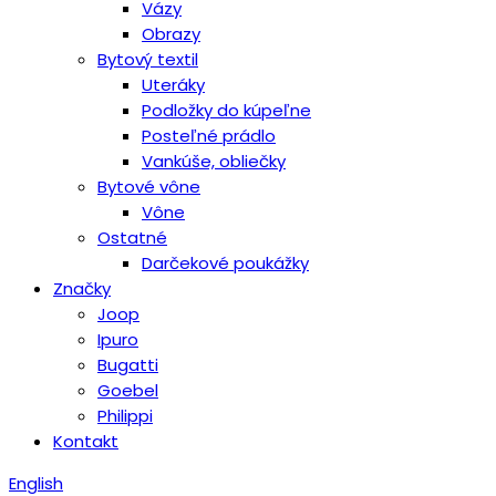
Vázy
Obrazy
Bytový textil
Uteráky
Podložky do kúpeľne
Posteľné prádlo
Vankúše, obliečky
Bytové vône
Vône
Ostatné
Darčekové poukážky
Značky
Joop
Ipuro
Bugatti
Goebel
Philippi
Kontakt
English