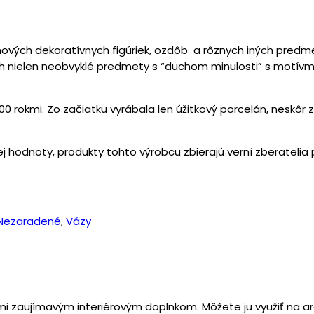
vých dekoratívnych figúriek, ozdôb a rôznych iných predmet
h nielen neobvyklé predmety s “duchom minulosti” s motívmi
0 rokmi. Zo začiatku vyrábala len úžitkový porcelán, neskôr z
hodnoty, produkty tohto výrobcu zbierajú verní zberatelia
Nezaradené
,
Vázy
zaujímavým interiérovým doplnkom. Môžete ju využiť na ara