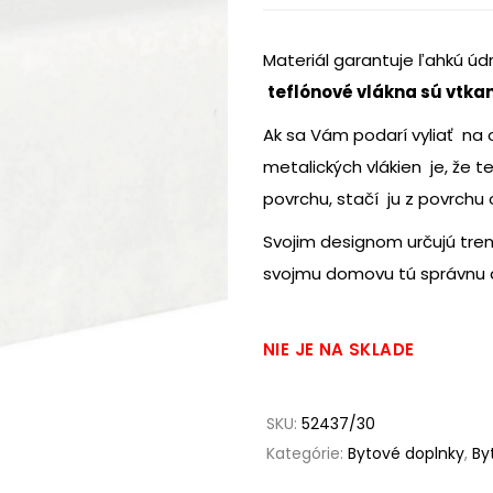
Materiál garantuje ľahkú úd
teflónové vlákna sú vtkan
Ak sa Vám podarí vyliať na 
metalických vlákien je, že t
povrchu, stačí ju z povrchu 
Svojim designom určujú tre
svojmu domovu tú správnu
NIE JE NA SKLADE
SKU:
52437/30
Kategórie:
Bytové doplnky
,
By