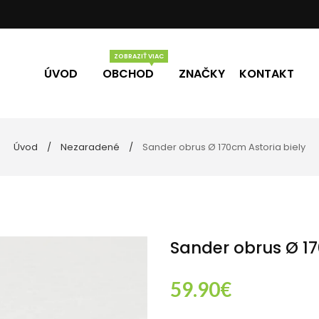
ÚVOD
OBCHOD
ZNAČKY
KONTAKT
Úvod
Nezaradené
Sander obrus Ø 170cm Astoria biely
Vône
Darčekové poukážky
eľne
ky
Sander obrus Ø 17
59.90
€