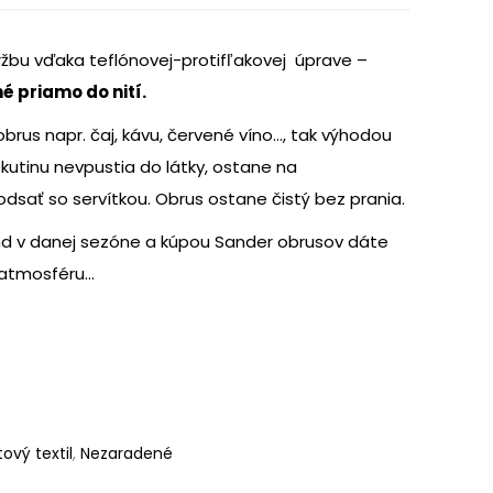
ržbu vďaka teflónovej-protifľakovej úprave –
é priamo do nití.
obrus napr. čaj, kávu, červené víno…, tak výhodou
ekutinu nevpustia do látky, ostane na
odsať so servítkou. Obrus ostane čistý bez prania.
nd v danej sezóne a kúpou Sander obrusov dáte
 atmosféru…
tový textil
,
Nezaradené