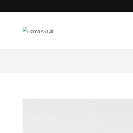
Kúpeľňa
Uteráky
Nástenné hodiny
Podložky do kúp
Spotrebiče
Posteľné prádlo
Goebel porcelán
Vankúše, oblieč
Kuchyňa
Dekoratívne misy
Svietniky