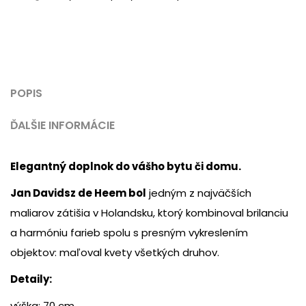
POPIS
ĎALŠIE INFORMÁCIE
Elegantný doplnok do vášho bytu či domu.
Jan Davidsz de Heem bol
jedným z najväčších
maliarov zátišia v Holandsku, ktorý kombinoval brilanciu
a harmóniu farieb spolu s presným vykreslením
objektov: maľoval kvety všetkých druhov.
Detaily:
výška: 70 cm