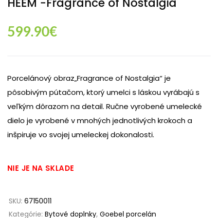
HEEM -Fragrance of Nostalgia
599.90
€
Porcelánový obraz„Fragrance of Nostalgia“ je
pôsobivým pútačom, ktorý umelci s láskou vyrábajú s
veľkým dôrazom na detail. Ručne vyrobené umelecké
dielo je vyrobené v mnohých jednotlivých krokoch a
inšpiruje vo svojej umeleckej dokonalosti.
NIE JE NA SKLADE
SKU:
67150011
Kategórie:
Bytové doplnky
,
Goebel porcelán