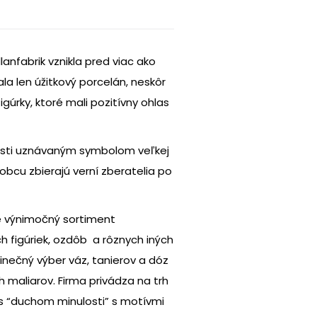
anfabrik vznikla pred viac ako
ala len úžitkový porcelán, neskôr
igúrky, ktoré mali pozitívny ohlas
osti uznávaným symbolom veľkej
obcu zbierajú verní zberatelia po
e výnimočný sortiment
 figúriek, ozdôb a rôznych iných
nečný výber váz, tanierov a dóz
maliarov. Firma privádza na trh
s “duchom minulosti” s motívmi