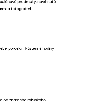
orcelánové predmety, navrhnuté
rmi a fotografmi.
ebel porcelán
,
Nástenné hodiny
m od známeho rakúskeho