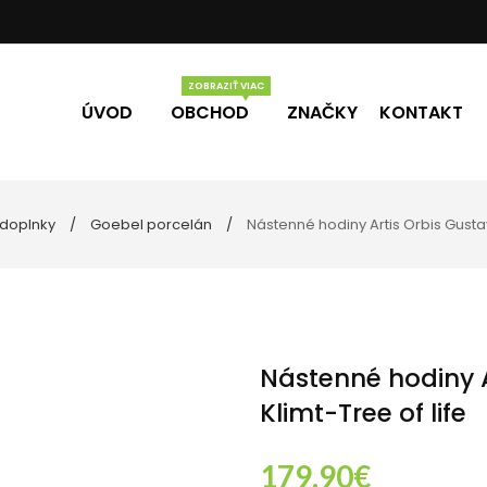
ÚVOD
OBCHOD
ZNAČKY
KONTAKT
 doplnky
Goebel porcelán
Nástenné hodiny Artis Orbis Gustav 
Vône
Darčekové poukážky
úpeľne
lo
ečky
Nástenné hodiny A
Klimt-Tree of life
179.90
€