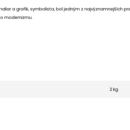
aliar a grafik, symbolista, bol jedným z najvýznamnejších pr
ho modernizmu.
2 kg