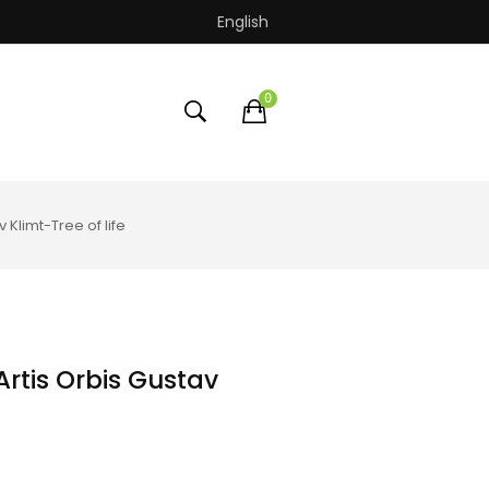
English
0
Klimt-Tree of life
rtis Orbis Gustav