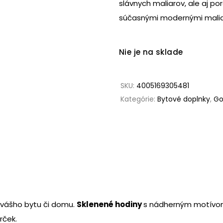
slávnych maliarov, ale aj p
súčasnými modernými malia
Nie je na sklade
SKU:
4005169305481
Kategórie:
Bytové doplnky
,
Go
 vášho bytu či domu.
Sklenené hodiny
s nádherným motívo
rček.