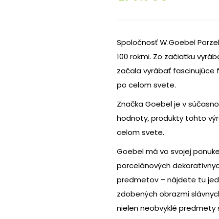
Spoločnosť W.Goebel Porzell
100 rokmi. Zo začiatku vyráb
začala vyrábať fascinujúce f
po celom svete.
Značka Goebel je v súčasn
hodnoty, produkty tohto výr
celom svete.
Goebel má vo svojej ponuk
porcelánových dekoratívnych
predmetov – nájdete tu jedi
zdobených obrazmi slávnych 
nielen neobvyklé predmety 