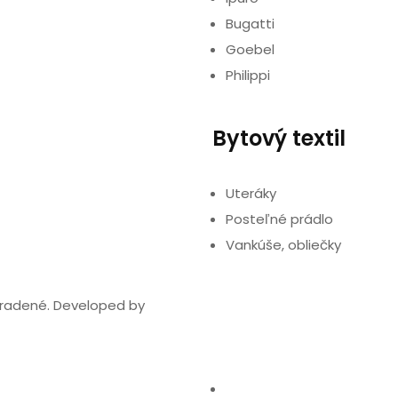
Bugatti
Goebel
Philippi
Bytový textil
Uteráky
Posteľné prádlo
Vankúše, obliečky
hradené. Developed by