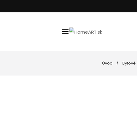
Úvod
Bytové
Kúpeľňa
Uteráky
Nástenné hodiny
Podložky do k
Spotrebiče
Posteľné prád
Goebel porcelán
Vankúše, obli
Kuchyňa
Dekoratívne misy
Svietniky