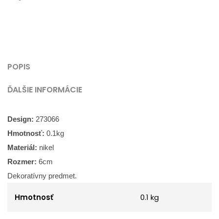
POPIS
ĎALŠIE INFORMÁCIE
Design:
273066
Hmotnosť:
0.1
kg
Materiál:
nikel
Rozmer:
6
cm
Dekoratívny predmet.
Hmotnosť
0.1 kg