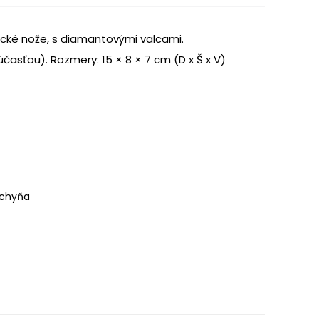
ické nože, s diamantovými valcami.
súčasťou).
Rozmery: 15 × 8 × 7 cm (D x Š x V)
chyňa