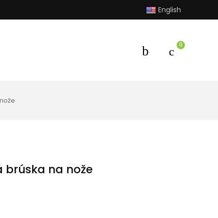
English
0
 nože
á brúska na nože