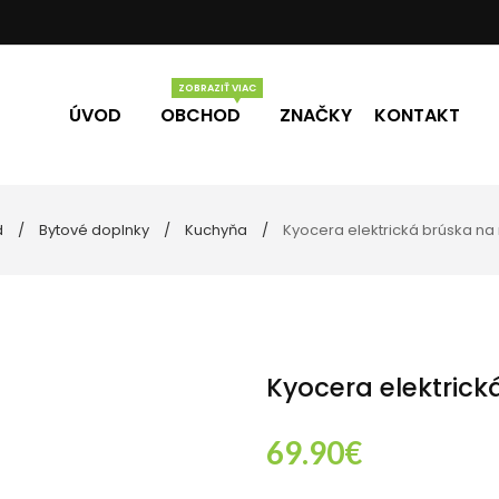
ÚVOD
OBCHOD
ZNAČKY
KONTAKT
d
Bytové doplnky
Kuchyňa
Kyocera elektrická brúska na
Vône
Darčekové poukážky
eľne
ky
Kyocera elektrick
69.90
€