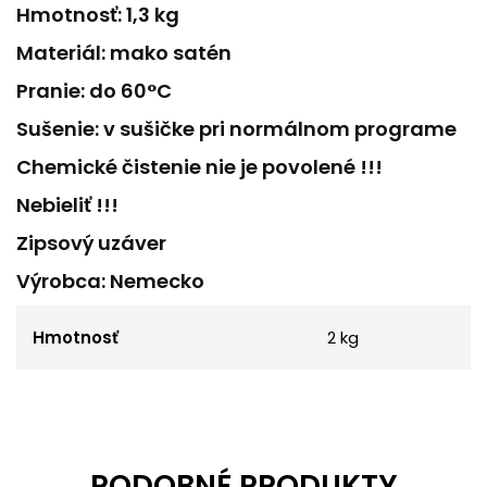
Hmotnosť: 1,3 kg
Materiál: mako satén
Pranie: do 60°C
Sušenie: v sušičke pri normálnom programe
Chemické čistenie nie je povolené !!!
Nebieliť !!!
Zipsový uzáver
Výrobca: Nemecko
Hmotnosť
2 kg
PODOBNÉ PRODUKTY