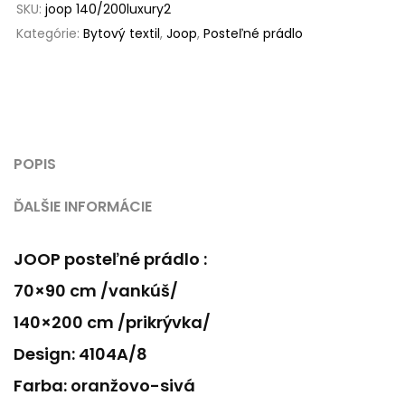
SKU:
joop 140/200luxury2
Kategórie:
Bytový textil
,
Joop
,
Posteľné prádlo
POPIS
ĎALŠIE INFORMÁCIE
JOOP posteľné prádlo :
70×90 cm /vankúš/
140×200 cm /prikrývka/
Design: 4104A/8
Farba: oranžovo-sivá