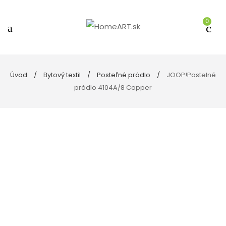
0
Úvod
Bytový textil
Posteľné prádlo
JOOP!Postelné
prádlo 4104A/8 Copper