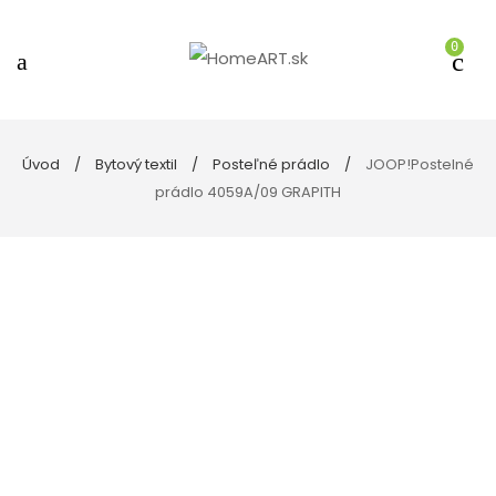
0
Úvod
Bytový textil
Posteľné prádlo
JOOP!Postelné
prádlo 4059A/09 GRAPITH