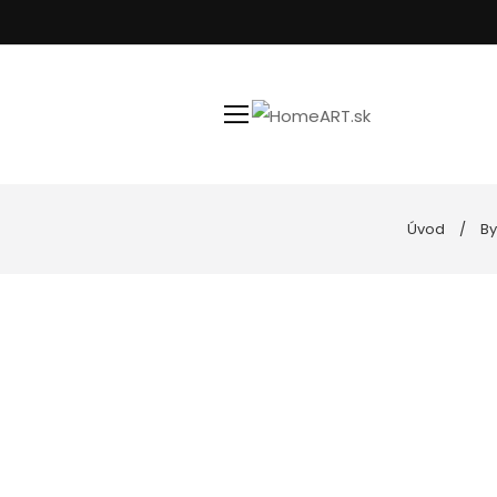
Úvod
By
Kúpeľňa
Uteráky
Nástenné hodiny
Podložky do k
Spotrebiče
Posteľné prád
Goebel porcelán
Vankúše, obli
Kuchyňa
Dekoratívne misy
Svietniky