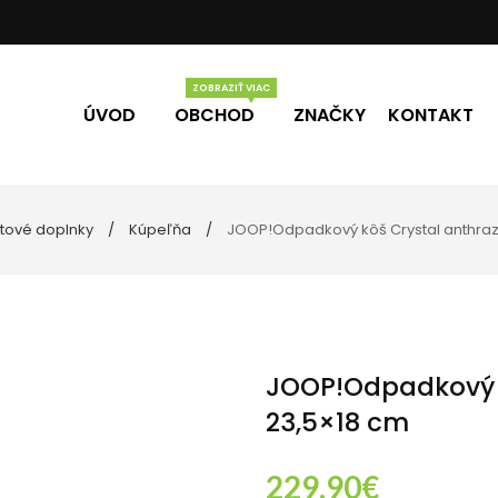
ÚVOD
OBCHOD
ZNAČKY
KONTAKT
tové doplnky
Kúpeľňa
JOOP!Odpadkový kôš Crystal anthrazi
Vône
Darčekové poukážky
úpeľne
lo
ečky
JOOP!Odpadkový k
23,5×18 cm
229.90
€