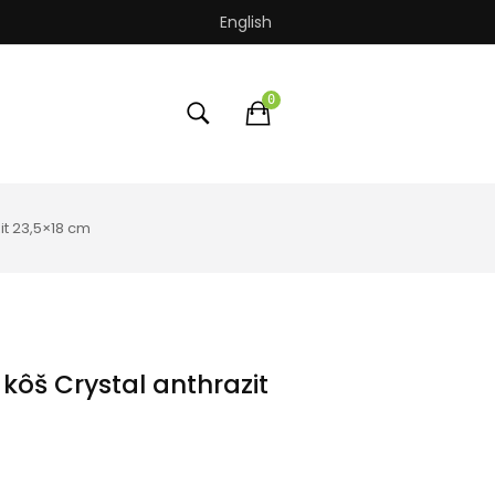
English
0
t 23,5×18 cm
ôš Crystal anthrazit