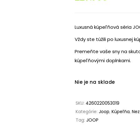
Luxusná kúpeľňová séria JOO
Vždy ste túžili po luxusnej kú
Premeňte vaše sny na skut
kúpeľňovými doplnkami.
Nie je na sklade
SKU:
4260220053019
Kategórie:
Joop
,
Kúpeľňa
,
Nez
Tag:
JOOP