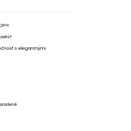
P!!!
pelni?
očnosť s elegantnými
aradené