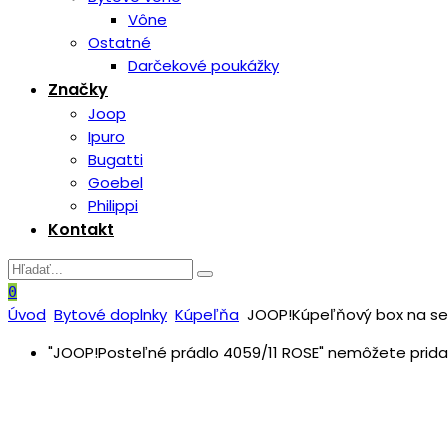
Vône
Ostatné
Darčekové poukážky
Značky
Joop
Ipuro
Bugatti
Goebel
Philippi
Kontakt
0
Úvod
Bytové doplnky
Kúpeľňa
JOOP!Kúpeľňový box na serv
"JOOP!Posteľné prádlo 4059/11 ROSE" nemôžete pridať 