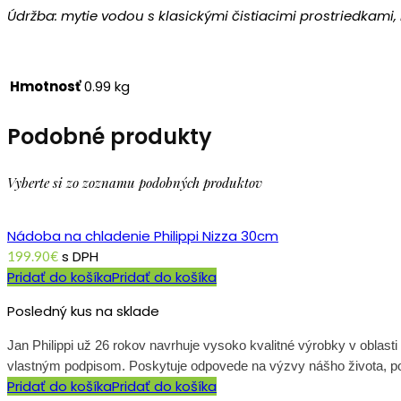
Údržba: mytie vodou s klasickými čistiacimi prostriedkami,
Hmotnosť
0.99 kg
Podobné produkty
Vyberte si zo zoznamu podobných produktov
Nádoba na chladenie Philippi Nizza 30cm
s DPH
199.90
€
Pridať do košíka
Pridať do košíka
Posledný kus na sklade
Jan Philippi už 26 rokov navrhuje vysoko kvalitné výrobky v oblast
vlastným podpisom. Poskytuje odpovede na výzvy nášho života, posk
Pridať do košíka
Pridať do košíka