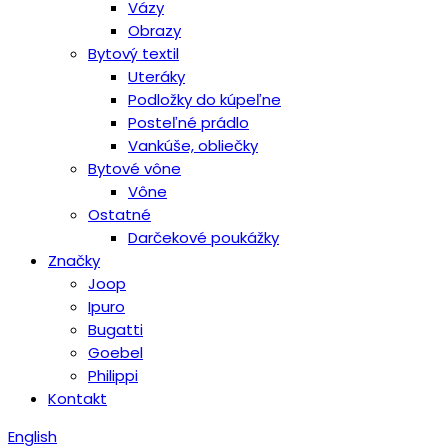
Vázy
Obrazy
Bytový textil
Uteráky
Podložky do kúpeľne
Posteľné prádlo
Vankúše, obliečky
Bytové vône
Vône
Ostatné
Darčekové poukážky
Značky
Joop
Ipuro
Bugatti
Goebel
Philippi
Kontakt
English