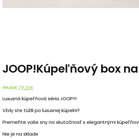
JOOP!Kúpeľňový box na s
Original
Current
99.00
€
79.20
€
price
price
Luxusná kúpeľňová séria JOOP!!!
was:
is:
99.00€.
79.20€.
Vždy ste túžili po luxusnej kúpelni?
Premeňte vaše sny na skutočnosť s elegantnými kúpeľňov
Nie je na sklade