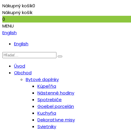
Nákupný košík
0
Nákupný košík
0
MENU
English
English
Úvod
Obchod
Bytové doplnky
Kúpeľňa
Nástenné hodiny
Spotrebiče
Goebel porcelán
Kuchyňa
Dekoratívne misy
Svietniky