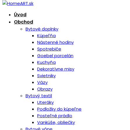
Úvod
Obchod
Bytové doplnky
Kúpeľňa
Nástenné hodiny
Spotrebiče
Goebel porcelán
Kuchyňa
Dekoratívne misy
Svietniky
Vázy
Obrazy
Bytový textil
Uteráky
Podložky do kúpeľne
Posteľné prádlo
Vankúše, obliečky
Bytové vône