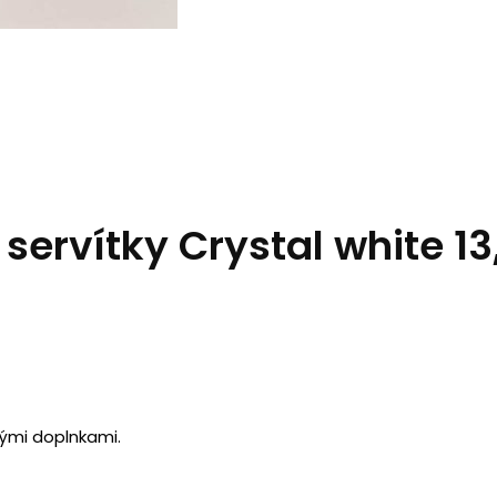
ervítky Crystal white 1
ými doplnkami.