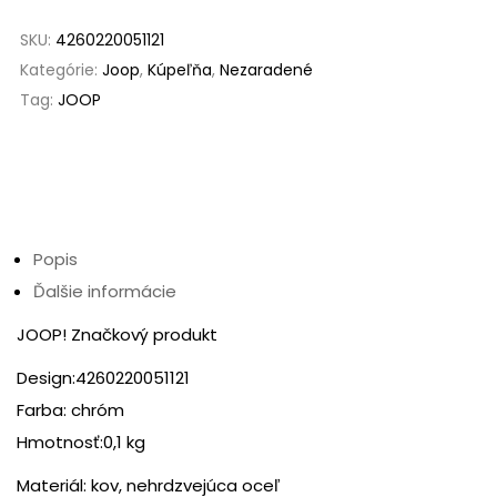
SKU:
4260220051121
Kategórie:
Joop
,
Kúpeľňa
,
Nezaradené
Tag:
JOOP
Popis
Ďalšie informácie
JOOP! Značkový produkt
Design:4260220051121
Farba: chróm
Hmotnosť:0,1 kg
Materiál: kov, nehrdzvejúca oceľ