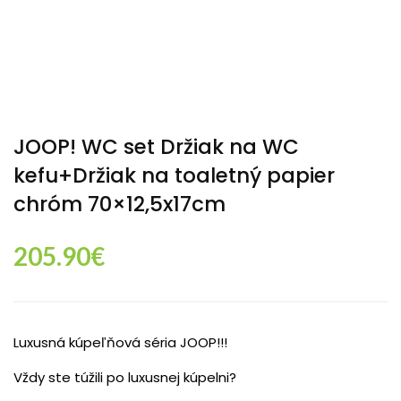
JOOP! WC set Držiak na WC
kefu+Držiak na toaletný papier
chróm 70×12,5x17cm
205.90
€
Luxusná kúpeľňová séria JOOP!!!
Vždy ste túžili po luxusnej kúpelni?