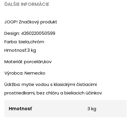
ĎALŠIE INFORMÁCIE
JOOP! Značkový produkt
Design: 4260220050599
Farba: biela,chróm
Hmotnosť:3 kg
Materiál: porcelán,kov
Výrobca: Nemecko
Údržba: mytie vodou s klasickými čistiacimi
prostriedkami, bez chlóru a bieliacich účinkov
Hmotnosť
3 kg