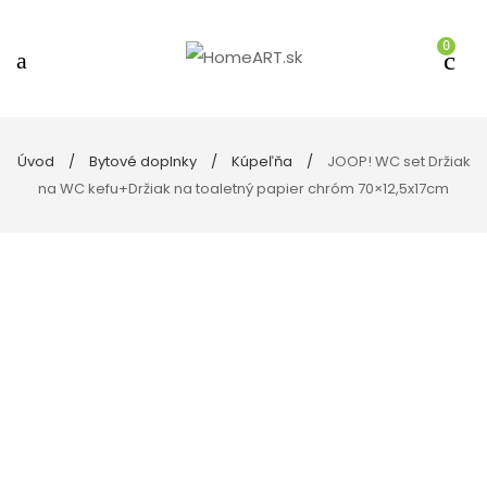
0
Úvod
Bytové doplnky
Kúpeľňa
JOOP! WC set Držiak
na WC kefu+Držiak na toaletný papier chróm 70×12,5x17cm