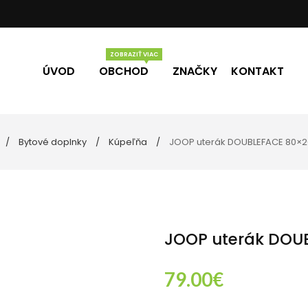
ÚVOD
OBCHOD
ZNAČKY
KONTAKT
Bytové doplnky
Kúpeľňa
JOOP uterák DOUBLEFACE 80×
Vône
Darčekové poukážky
eľne
ky
JOOP uterák DOU
79.00
€