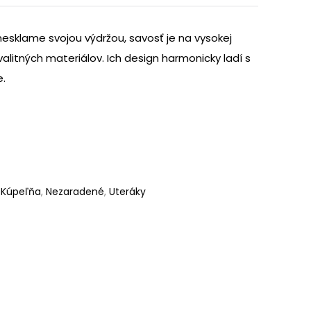
esklame svojou výdržou, savosť je na vysokej
kvalitných materiálov. Ich design harmonicky ladí s
e.
,
Kúpeľňa
,
Nezaradené
,
Uteráky