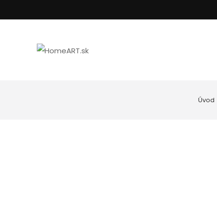
Úvod
Kúpeľňa
Uteráky
Nástenné hodiny
Podložky do kúp
Spotrebiče
Posteľné prádlo
Goebel porcelán
Vankúše, oblieč
Kuchyňa
Dekoratívne misy
Svietniky