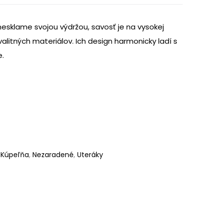
esklame svojou výdržou, savosť je na vysokej
kvalitných materiálov. Ich design harmonicky ladí s
e.
,
Kúpeľňa
,
Nezaradené
,
Uteráky