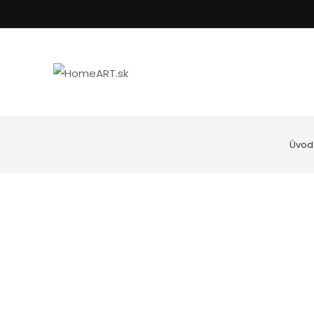
Úvod
Kúpeľňa
Uteráky
Nástenné hodiny
Podložky do kúp
Spotrebiče
Posteľné prádlo
Goebel porcelán
Vankúše, oblieč
Kuchyňa
Dekoratívne misy
Svietniky