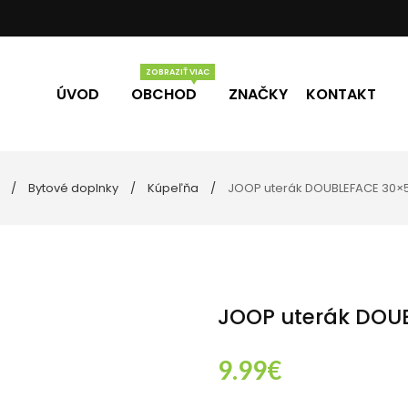
ÚVOD
OBCHOD
ZNAČKY
KONTAKT
Bytové doplnky
Kúpeľňa
JOOP uterák DOUBLEFACE 30×
Vône
Darčekové poukážky
eľne
ky
JOOP uterák DOU
9.99
€