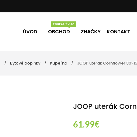
ÚVOD
OBCHOD
ZNAČKY
KONTAKT
d
Bytové doplnky
Kúpeľňa
JOOP uterák Cornflower 80×1
Vône
Darčekové poukážky
úpeľne
lo
ečky
JOOP uterák Corn
61.99
€