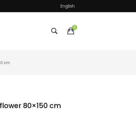
English
0
50 cm
flower 80×150 cm