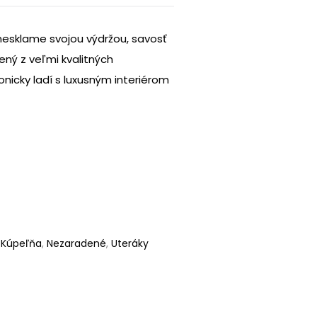
nesklame svojou výdržou, savosť
bený z veľmi kvalitných
onicky ladí s luxusným interiérom
,
Kúpeľňa
,
Nezaradené
,
Uteráky