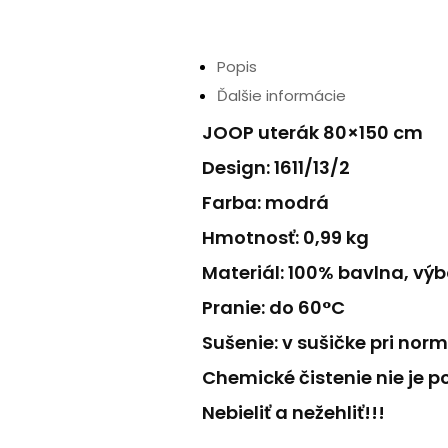
Popis
Ďalšie informácie
JOOP uterák 80×150 cm
Design: 1611/13/2
Farba: modrá
Hmotnosť: 0,99 kg
Materiál: 100% bavlna, vý
Pranie: do 60°C
Sušenie: v sušičke pri n
Chemické čistenie nie je po
Nebieliť a nežehliť!!!