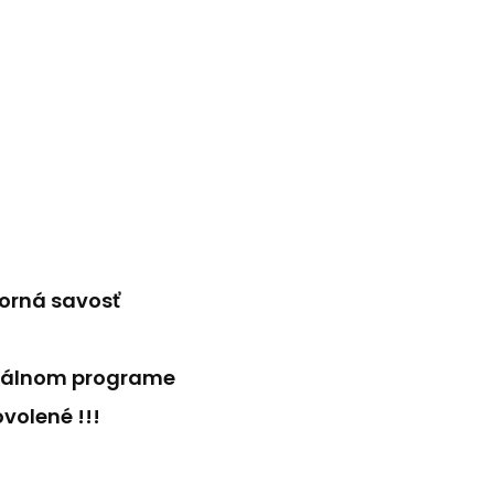
borná savosť
ormálnom programe
volené !!!