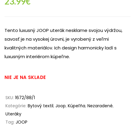
23.99
€
Tento luxusný JOOP uterák nesklame svojou výdržou,
savosť je na vysokej úrovni, je vyrobený z veľmi
kvalitných materiálov. Ich design harmonicky ladí s
luxusným interiérom kúpeľne.
NIE JE NA SKLADE
SKU:
1672/88/1
Kategórie:
Bytový textil
,
Joop
,
Kúpeľňa
,
Nezaradené
,
Uteráky
Tag:
JOOP