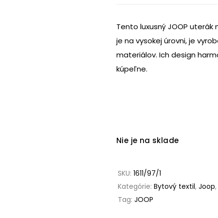
Tento luxusný JOOP uterák 
je na vysokej úrovni, je vyro
materiálov. Ich design harm
kúpeľne.
Nie je na sklade
SKU:
1611/97/1
Kategórie:
Bytový textil
,
Joop
Tag:
JOOP