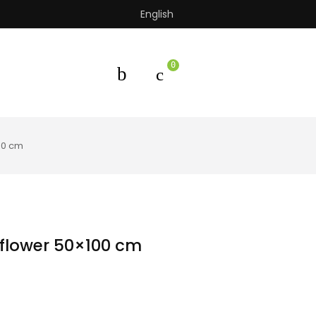
English
0
00 cm
flower 50×100 cm