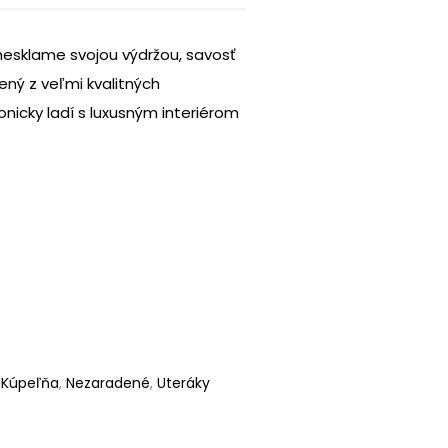
nesklame svojou výdržou, savosť
bený z veľmi kvalitných
onicky ladí s luxusným interiérom
,
Kúpeľňa
,
Nezaradené
,
Uteráky