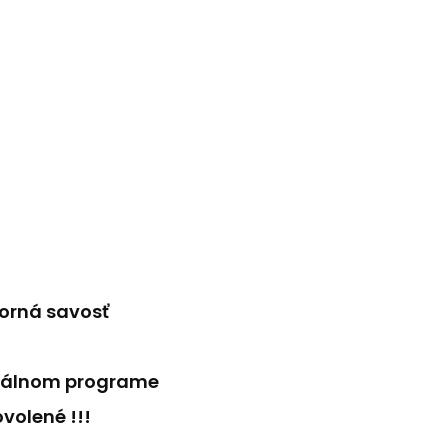
borná savosť
ormálnom programe
volené !!!