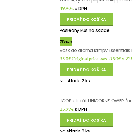
s DPH
49.90
€
PRIDAŤ DO KOŠÍKA
Posledný kus na sklade
Zľava
Vosk do aroma lampy Essentials 
8.90
€
Original price was: 8.90€.
6.23
PRIDAŤ DO KOŠÍKA
Na sklade 2 ks
JOOP uterák UNICORNFLOWER /ne
s DPH
25.99
€
PRIDAŤ DO KOŠÍKA
Na sklade 2 ks