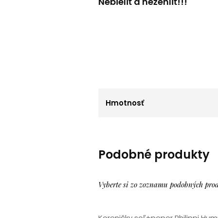
Nebieliť a nežehliť!!!
Hmotnosť
Podobné produkty
Vyberte si zo zoznamu podobných pro
Koreničky soľ+peper Philippi H