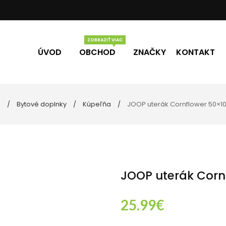
ÚVOD
OBCHOD
ZNAČKY
KONTAKT
d
Bytové doplnky
Kúpeľňa
JOOP uterák Cornflower 50×1
Vône
Darčekové poukážky
úpeľne
lo
ečky
JOOP uterák Corn
25.99
€