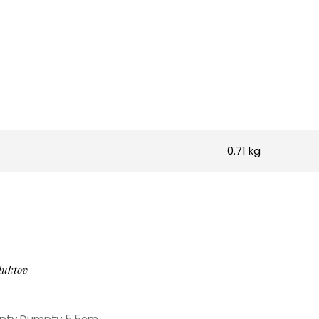
0.71 kg
duktov
umpty Dumpty 5,5cm