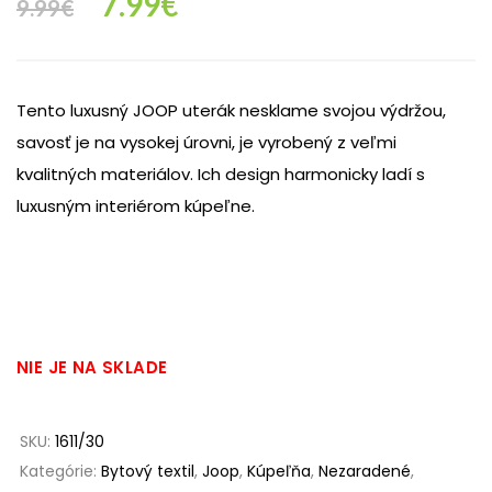
Original
Current
7.99
€
9.99
€
price
price
Tento luxusný JOOP uterák nesklame svojou výdržou,
was:
is:
savosť je na vysokej úrovni, je vyrobený z veľmi
kvalitných materiálov. Ich design harmonicky ladí s
9.99€.
7.99€.
luxusným interiérom kúpeľne.
NIE JE NA SKLADE
SKU:
1611/30
Kategórie:
Bytový textil
,
Joop
,
Kúpeľňa
,
Nezaradené
,