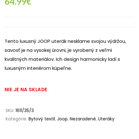
64.99
€
Tento luxusný JOOP uterák nesklame svojou výdržou,
savosť je na vysokej úrovni, je vyrobený z veľmi
kvalitných materiálov. Ich design harmonicky ladí s
luxusným interiérom kúpeľne.
NIE JE NA SKLADE
SKU:
1611/35/3
Kategórie:
Bytový textil
,
Joop
,
Nezaradené
,
Uteráky