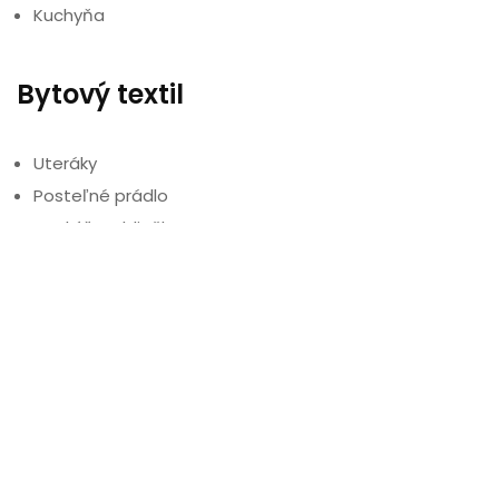
Kuchyňa
Bytový textil
Uteráky
Posteľné prádlo
Vankúše, obliečky
Copyright 2020. Všetky práva vyhradené. Developed by
Graphics.sk
.
Sociálne siete