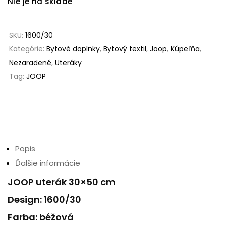
Nie je na sklade
SKU:
1600/30
Kategórie:
Bytové doplnky
,
Bytový textil
,
Joop
,
Kúpeľňa
,
Nezaradené
,
Uteráky
Tag:
JOOP
Popis
Ďalšie informácie
JOOP uterák 30×50 cm
Design: 1600/30
Farba: béžová