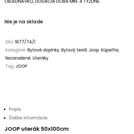
OBJEDNÁVKU, DODACIA DOBA MIN. 4 TÝŽDNE.
Nie je na sklade
SKU:
1677/74/1
Kategórie:
Bytové doplnky
,
Bytový textil
,
Joop
,
Kúpeľňa
,
Nezaradené
,
Uteráky
Tag:
JOOP
Popis
Ďalšie informácie
JOOP uterák 50x100cm