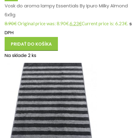
Vosk do aroma lampy Essentials By Ipuro Milky Almond
6x9g
s
8.90
€
Original price was: 8.90€.
6.23
€
Current price is: 6.23€.
DPH
PRIDAŤ DO KOŠÍKA
Na sklade 2 ks