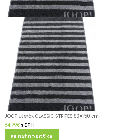
JOOP uterák CLASSIC STRIPES 80×150 cm
s DPH
64.99
€
PRIDAŤ DO KOŠÍKA